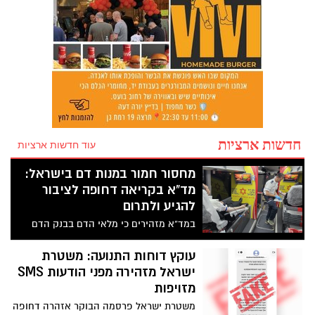
חדשות ארציות
עוד חדשות ארציות
מחסור חמור במנות דם בישראל:
מד”א בקריאה דחופה לציבור
להגיע ולתרום
במד”א מזהירים כי מלאי הדם בבנק הדם
הלאומי נמצא ברמה נמוכה ומדאיגה, בעוד
הצורך במנות דם עבור חולי סרטן, יולדות,
עוקץ דוחות התנועה: משטרת
פצועי תאונות דרכים, פצועי צה”ל ומטופלים
ישראל מזהירה מפני הודעות SMS
נוספים נמשך ללא הפסקה
מזויפות
משטרת ישראל פרסמה הבוקר אזהרה דחופה