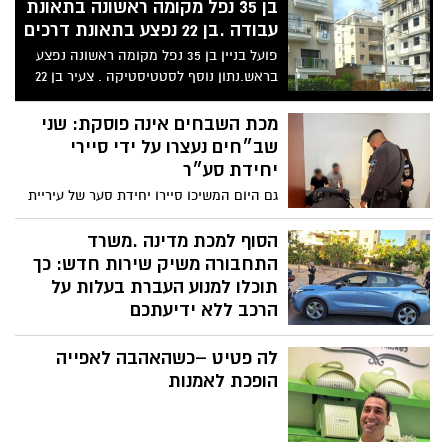
בן 35 נפל מקומה ראשונה בתאונת
עבודה .בן 22 נפצע בתאונת דרכים
פועל בניין בן 35 נפל מקומה ראשונה נפצע
בראש.נתון נוסף לסטטיסטיקה . צעיר בן 22
שרכב על אופנוע נפגע מרכב חולף.אין חדש
תחת השמש.
מכת השבחים אינה פוסקת: שני
שב״חים נעצרו על ידי סיירי
יחידת סע״ר
גם היום המשיכו סיירו יחידת סער של עיריית
רמת גן במעצרי שב״חים ברחבי העיר
הסוף למכת מדינה .משרד
התחבורה משיק שירות חדש: כך
תוכלו למנוע העברת בעלות על
הרכב ללא ידיעתכם
בעלי כלי רכב יוכלו לחסום דרך האזור האישי
לה פטיט –כשהאהבה לאפייה
הממשלתי את האפשרות להעביר בעלות על
רכבם בסניפי הדואר. המהלך נועד לצמצם
הופכת לאמנות
מקרי התחזות, זיוף מסמכים והעברת בעלות
במרמה ולהשאיר את ההעברה אפשרית רק
באמצעות השירות המקוון והמאובטח