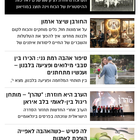
תערוכה מיוחדת לציון 100 שנים לאליפות
ההיסטורית של הכוח וינה תוצג במוזיאון
הספורט היהודי העולמי בכפר המכביה
החורבן שיצר ארמון
על ארמונות חול, גלים מוחקים והכוח לקום
ולבנות מחדש: איך להפוך את הטלטלות
והשברים של החיים ליסודות איתנים של
אמונה, שקט פנימי ובית שאף סערה לא תוכל
לערער. יפית נהרי כותבת
סיפור אהבה רמת גני: הכירו בין
סבבי מילואים ופציעה בלבנון –
ועכשיו מתחתנים
בין תותחי המלחמה ופציעה בלבנון, מצא י',
סטודנט לרפואה באיטליה ולוחם ביחידה
מובחרת במילואים, את אהבת חייו
הערב היא חוזרת: "טהרן" – מותחן
ריגול בין-לאומי בלב איראן
הערב אחרי החדשות תחזור הסדרה
הישראלית שזכתה בפרסים בינלאומיים
לה פטיט –כשהאהבה לאפייה
הופכת לאמנות