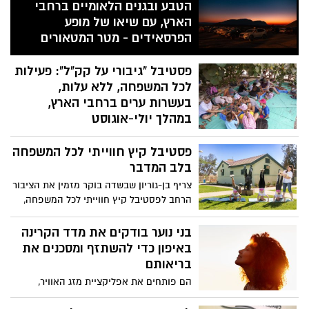
הטבע ובגנים הלאומיים ברחבי
הארץ, עם שיאו של מופע
הפרסאידים - מטר המטאורים
המרהיב של הקיץ
פסטיבל "גיבורי על קק"ל": פעילות
מדי שנה בחודש אוגוסט מתקבצים המונים
לכל המשפחה, ללא עלות,
כדי לצפות בתופעת טבע לילית ומדהימה
"מטר המטאורים" (פרסאידים) בה נצפים
בעשרות ערים ברחבי הארץ,
מטאורים רבים מנקודה אחת בשמי הלילה.
במהלך יולי-אוגוסט
השנה המטר מגיע לשיאו באמצע אוגוסט בין
קרן קימת לישראל תקיים במהלך הקיץ את
התאריכים 09-14 באוגוסט 2026.
פסטיבל קיץ חווייתי לכל המשפחה
פסטיבל "גיבורי על קק"ל", פעילות לכל
המשפחה שתתקיים בעשרות ערים ורשויות
בלב המדבר
מקומיות ברחבי הארץ. האירועים יתקיימו
צריף בן-גוריון שבשדה בוקר מזמין את הציבור
ללא עלות, בהרשמה מראש בלבד, ויציעו
הרחב לפסטיבל קיץ חווייתי לכל המשפחה,
לילדים ולהורים פעילות סביב עולמות הטבע,
מסע אל חייו של דוד בן-גוריון ("הזקן")
הסביבה, היצירה והקהילה.
באמצעות פעילויות גוף-נפש, יצירה, סיורים
בני נוער בודקים את מדד הקרינה
והרצאות, בלב המדבר.
באיפון כדי להשתזף ומסכנים את
בריאותם
הם פותחים את אפליקציית מזג האוויר,
מחפשים את שעות ה־UV הגבוהות ביותר