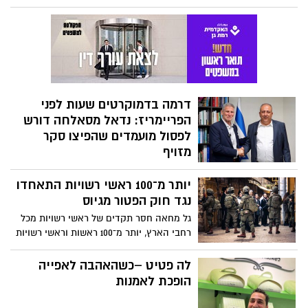
לנהגים ולכלל הציבור, בעקבות גל הודעות
טקסט (SMS) כוזבות המתחזות לדרישת
תשלום ממרכז קנסות התנועה. המטרה: גניבת
פרטי אשראי ומידע אישי.
דרמה בדמוקרטים שעות לפני
הפריימריז: נדאל מסאלחה דורש
לפסול מועמדים שהפיצו סקר
מזויף
פנייה דחופה שוגרה ליו"ר המפלגה יאיר גולן
יותר מ־100 ראשי רשויות התאחדו
בדרישה להדיח לאלתר את אמיר חניפס
ועאיד בדיר בטענה ל"ניסיון לגניבת בחירות".
נגד חוק הפטור מגיוס
בעקבות איום משפטי, אתר "פאנט" וכלי
גל מחאה חסר תקדים של ראשי רשויות מכל
תקשורת נוספים כבר החלו להסיר את
רחבי הארץ, יותר מ־100 ראשות וראשי רשויות
הפרסומים הכוזבים
חתמו על גילוי דעת משותף הקורא לעצור את
החקיקה שתאפשר, לדבריהם, השתמטות
לה פטיט –כשהאהבה לאפייה
משירות צבאי ותפגע בעקרון השוויון בנטל.
הופכת לאמנות