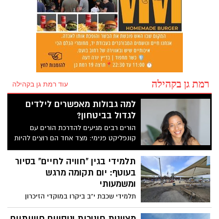
רמת גן בקהילה
עוד רמת גן בקהילה
למה גבולות מאפשרים לילדים
לגדול בביטחון?
הורים רבים מגיעים להדרכת הורים עם
קונפליקט פנימי: מצד אחד הם רוצים להיות
רגישים, מכילים ולאפשר לילדים שלהם חופש,
מצד שני, הם מרגישים שהבית יצא משליטה,
תלמידי בגין "חוויה לחיים" בסיור
שיש יותר מדי מאבקים, עייפות, צעקות
בעוטף: יום תקומה מרגש
ותחושת חוסר אונים.
ומשמעותי
תלמידי שכבת י"ב ביקרו במוקדי הזיכרון
והגבורה, שמעו עדויות אישיות וסיימו בטקס
מרגש שאורגן על ידם
מצוינות חינוכית וניסויים חווייתיים