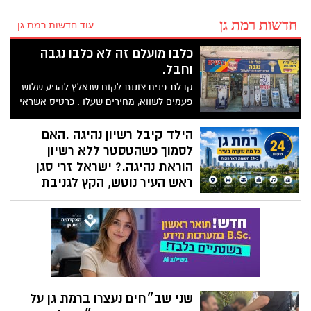
חדשות רמת גן
עוד חדשות רמת גן
כלבו מועלם זה לא כלבו נגבה
וחבל.
קבלת פנים צוננת.לקוח שנאלץ להגיע שלוש
פעמים לשווא, מחירים שעלו . כרטיס אשראי
אמריקן אינו מתקבל
הילד קיבל רשיון נהיגה .האם
לסמוך כשהטסטר ללא רשיון
הוראת נהיגה.? ישראל זרי סגן
ראש העיר נוטש, הקץ לגניבת
רכבים וגם תוקף הקטינים דרושה
עזרת הציבור סגן ראש העיר פורש
ועובר לאייזנקוט
מערכת רמת גן נט מסכמת עבורכם את כל מה
שקרה בעיר ביממה החולפת - ואתם לא
רוצים לפספס!
שני שב״חים נעצרו ברמת גן על