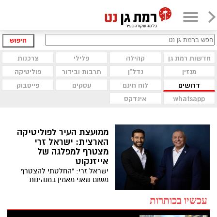
חיפוש
חדשות רמת גן
קהילה
פלילי
צרכנות
מגזין
נדל"ן
תרבות ובידור
פוליטיקה
דרושים
לוח חינם
עסקים
פייסבוק
whatsapp
אינדקס
ממועצת העיר לפוליטיקה
הארצית: ישראל זרי
מצטרף למפלגה של
אייזנקוט
ישראל זרי: "החלטתי להצטרף
משום שאני מאמין במנהיגות
ישרה וממלכתית, הרואה את
טובת כלל אזרחי ישראל"
עכשיו בכותרות