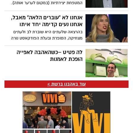
המטפחת יצירתיות (במקום לערער אותה).
אנחנו לא "עוברים הלאה" מאבל,
אנחנו נעים קדימה יחד איתו
בהרצאה שלעתים היא שוברת לב ולעתים
מצחיקה, הסופרת ובעלת הפודקאסט נורה
מקלנרי חולקת את חכמת החיים שלה. הגישה
הכנה שלה למשהו שעתיד, אם נודה בזה,
לה פטיט –כשהאהבה לאפייה
להשפיע על כונלו, היא משחררת כמו שהיא
הופכת לאמנות
קורעת לב. באופן מלא השראה היא מעודדת
אותנו להתאים את איך שאנחנו מתייחסים
לאבל. "אדם אבל הולך לצחוק שוב ולחייך
שוב", היא אומרת. "הם הולכים לנוע קדימה,
עוד באהבנו ברשת >
אבל זה לא אומר שהם התקדמו הלאה".