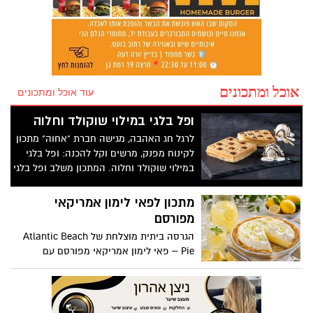
אוכל ומתכונים
עוד אוכל ומתכונים
ופל בלגי במילוי שוקולד וחלוה
לרגל חג האהבה, מגישה חברת "אחוה" מתכון
לקינוח מפנק, מרשים וקל להכנה: ופל בלגי
במילוי שוקולד וחלוה. המתכון משלב ופל בלגי
חם ואוורירי עם מילוי עשיר של ממרח חלוה
וממרח טחינה בטעם שוקולד ללא תוספת
מתכון לפאי לימון אמריקאי
סוכר של אחוה, היוצרים שילוב טעמים מענג
מפורסם
בין מתיקות השוקולד לעומק הטעם הייחודי
הגרסה ביתית מוצלחת של Atlantic Beach
של החלוה. המתכון פשוט ומהיר להכנה, אינו
Pie – פאי לימון אמריקאי מפורסם עם
דורש מיומנות מיוחדת ומתאים לכל מי
תחתית מלוחה-מתוקה מקרקרים, קרם לימון
שמעוניין להפתיע את בן או בת הזוג במחווה
עשיר וקצפת. זהו אחד הקינוחים האהובים
מתוקה ומיוחדת. בין אם מדובר בארוחת בוקר
ביותר של הקיץ
מפנקת, קינוח לארוחה רומנטית או פינוק זוגי