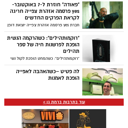
הלהיטים הגדולים של שלומי שבת, וקאסט
"פאודה" חוזרת ל-7 באוקטובר-
צעיר ומלא אנרגיה
yes פרסמה אזהרת צפייה חריגה
לקראת הפרקים החדשים
חברת yes פרסמה אזהרת צפייה יוצאת דופן
לקראת שידור הפרקים השביעי והשמיני של
העונה החמישית של סדרת הלהיט "פאודה",
"רוקמותהילים": כשהרקמה הנשית
בשל תכנים המתארים ומשחזרים את אירועי 7
הופכת לפרשנות חיה של ספר
באוקטובר ועלולים להיות קשים לצפייה עבור
תהילים
חלק מהצופים.
"רוקמותהילים": כשהמחט הופכת לקול נשי
של תפילה, יצירה ותיקון 154 נשים, ספר
תהילים אחד ויצירה משותפת שמחברת בין
לה פטיט –כשהאהבה לאפייה
אמונה, אומנות ופמיניזם יהודי
הופכת לאמנות
עוד בתרבות ברמת גן >