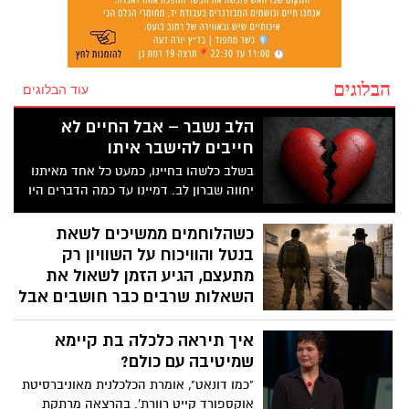
הבלוגים
עוד הבלוגים
הלב נשבר – אבל החיים לא
חייבים להישבר איתו
בשלב כלשהו בחיינו, כמעט כל אחד מאיתנו
יחווה שברון לב. דמיינו עד כמה הדברים היו
יכולים להיות שונים אילו היינו מעניקים יותר
תשומת לב לכאב הרגשי הייחודי הזה.
כשהלוחמים ממשיכים לשאת
הפסיכולוג גיא וינץ' מסביר כי ההחלמה
בנטל והוויכוח על השוויון רק
משברון לב מתחילה בהחלטה מודעת להילחם
מתעצם, הגיע הזמן לשאול את
בדחף הטבעי שלנו לייפות את העבר ולחפש
השאלות שרבים כבר חושבים אבל
תשובות שפשוט אינן קיימות. הוא מציע ארגז
חוששים לומר בקול
כלים מעשי שיעזור לנו, בהדרגה, להשתחרר
איך תיראה כלכלה בת קיימא
בשנים האחרונות, וביתר שאת מאז 7
מהכאב ולהמשיך הלאה. הלב שלנו אולי נשבר
שמיטיבה עם כולם?
באוקטובר, אני מרגישה שיותר ויותר ישראלים
לפעמים, אבל אנחנו לא חייבים להישבר יחד
מסתובבים עם שאלות קשות שהם כבר
איתו.
"כמו דונאט", אומרת הכלכלנית מאוניברסיטת
חוששים לומר בקול. אחרי אותו יום נורא, שבו
אוקספורד קייט רוורת'. בהרצאה מרתקת