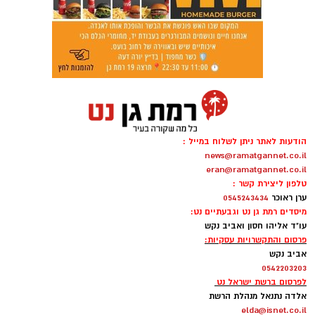
הודעות לאתר ניתן לשלוח במייל :
news@ramatgannet.co.il
eran@ramatgannet.co.il
טלפון ליצירת קשר :
ערן ראוכר
0545243434
מיסדים רמת גן נט וגבעתיים נט:
עו"ד אליהו חסון ואביב נקש
פרסום והתקשרויות עסקיות:
אביב נקש
0542203203
לפרסום ברשת ישראל נט
אלדה נתנאל מנהלת הרשת
elda@isnet.co.il