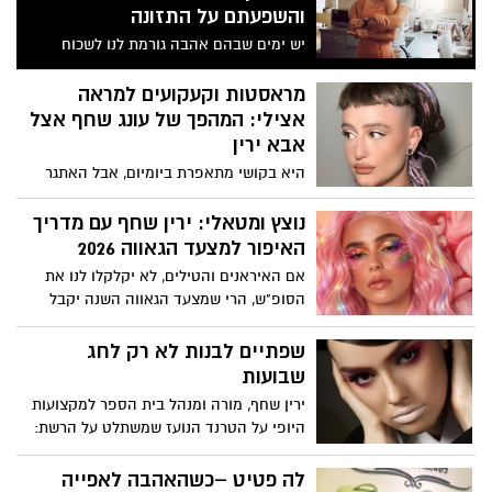
והשפעתם על התזונה
יש ימים שבהם אהבה גורמת לנו לשכוח
לאכול. ויש ימים שבהם היא גורמת לנו לאכול
ללא הרף, בעיקר כשמשהו בקשר לא יציב. זה
מראסטות וקעקועים למראה
לא "חולשת אופי", אלא ביולוגיה: אותה
אצילי: המהפך של עונג שחף אצל
מערכת שמפעילה אותנו סביב קשר, חיבה
אבא ירין
והיקשרות, מפעילה אותנו גם סביב אוכל. רק
היא בקושי מתאפרת ביומיום, אבל האתגר
שהפעם, במקום לרדוף אחרי הודעה או
הנועז שהציבה מעצבת התכשיטים לאביה,
חיבוק, המוח רודף אחרי עוד ביס ומחפש דרך
המאפר הלאומי, הוליד מהפך היסטרי
נוצץ ומטאלי: ירין שחף עם מדריך
מהירה להירגע.
ברשתות. הצצה מאחורי הקלעים.
האיפור למצעד הגאווה 2026
אם האיראנים והטילים, לא יקלקלו לנו את
הסופ"ש, הרי שמצעד הגאווה השנה יקבל
חיזוק אופנתי בעזרת איפור מטאלי. ו...כדי
שהאיפור גם ישרוד את החום, הלחות
שפתיים לבנות לא רק לחג
והריקודים, הקפידו על השלבים הבאים:
שבועות
ירין שחף, מורה ומנהל בית הספר למקצועות
היופי על הטרנד הנועז שמשתלט על הרשת:
למה כולן מחפשות עכשיו ליפסטיק לבן, ואיך
את יכולה לאמץ אותו בלי להיראות חיוורת?
לה פטיט –כשהאהבה לאפייה