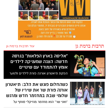
תרבות ברמת גן
עוד תרבות ברמת גן
"אליסה בארץ הפלאות" בגרסה
חדשה: הצגה שמעניקה לילדים
אומץ להתמודד עם שינויים
הפקת תיאטרון אורנה פורת לילדים ולנוער
לוקחת את הקלאסיקה של לואיס קרול למסע
קסום על פחדים, מעברים והתחלות חדשות,
כשהחלום פוגש את הלב: תיאטרון
ומעניקה לילדים כלים להתמודד עם שינויים
אורנה פורת שר את שיריו של
דרך דמיון, הומור ותיאטרון איכותי.
שלומי שבת במחזמר חדש ומרגש
"ואני שר" הוא מחזמר מוזיקלי סוחף על
חלומות, משפחה וכוחה של האמת. עם