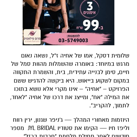
שלומית דסקל, אמו של אחיה ז"ל, נשאה נאום
מרגש במיוחד: באומרה שהשמלות מהוות סמל של
חיים
,
סימן לבנייה עתידית, בית, והשמרת התקווה
במקום לשקוע בייאוש. היא ביקשה להדגיש ששם
הפרויקט – "אחיה" – אינו מקרי אלא נושא בתוכו
את המילה "אח", ומייצג את דרכו של אחיה "לאחד,
לתמוך, להקריב".
היוזמות מאחורי המהלך — ג'ניפר שגנון, ירין רווח
וליפז חיו — הקימו את סטודיו JYL BRIDAL מספר
חודשים לאחר תחילת מלחמת "חרבות ברזל"