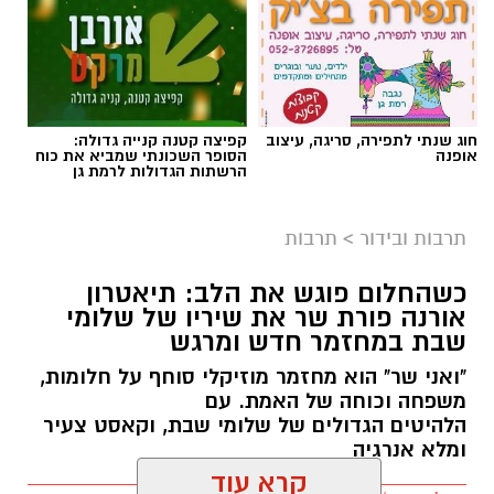
חוג שנתי לתפירה, סריגה, עיצוב
קפיצה קטנה קנייה גדולה:
אופנה
הסופר השכונתי שמביא את כוח
הרשתות הגדולות לרמת גן
תמי שחם
תרבות ובידור
>
תרבות
עיבוד חדש, ומלא דמיון ל"אליסה בארץ הפלאות"
מעניק לילדים כלים
כשהחלום פוגש את הלב: תיאטרון
אורנה פורת שר את שיריו של שלומי
שבת במחזמר חדש ומרגש
להתמודד עם מעברי שינויים ופרידות
"ואני שר" הוא מחזמר מוזיקלי סוחף על חלומות,
ילדות וילדים רבים זקוקים לעוגנים של ביטחון
משפחה וכוחה של האמת. עם
ושגרה. מעבר דירה, החלפת גן או בית ספר
הלהיטים הגדולים של שלומי שבת, וקאסט צעיר
ומלא אנרגיה
יסודי, או כל שינוי משמעותי אחר עלולים לעורר
אצלם חששות, חוסר ודאות ואף התנגדות.