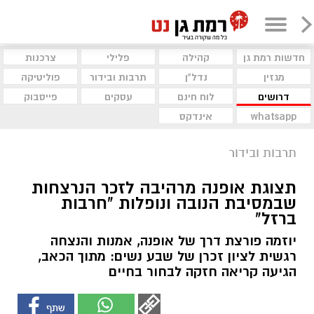
חדשות רמת גן
קהילה
פלילי
צרכנות
מגזין
נדל"ן
תרבות ובידור
פוליטיקה
דרושים
לוח חינם
עסקים
פייסבוק
whatsapp
אינדקס
תרבות ובידור
תצוגת אופנה מרהיבה לזכר הנרצחות
שבמסיבת הנובה ונופלות "חרבות
ברזל"
יוזמה פורצת דרך של אופנה, אמנות והנצחה
רגשית לציון זכרן של שבע נשים: מתוך הכאב,
הגיעה קריאה חזקה לבחור בחיים