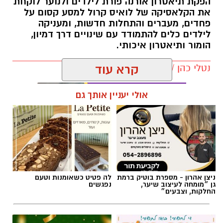
הפקת תיאטרון אורנה פורת לילדים ולנוער לוקחת
את הקלאסיקה של לואיס קרול למסע קסום על
פחדים, מעברים והתחלות חדשות, ומעניקה
לילדים כלים להתמודד עם שינויים דרך דמיון,
הומור ותיאטרון איכותי.
נטלי כהן / 13:55 22.07.26
קרא עוד
אולי יעניין אותך גם
תגים:
הצגות ילדים
,
אליסה בארץ הפלאות
ניצן אהרון - מספרת בוטיק ברמת
לה פטיט כשאומנות וטעם
גן ״מומחה לעיצוב שיער,
נפגשים
החלקות, וצבעים״