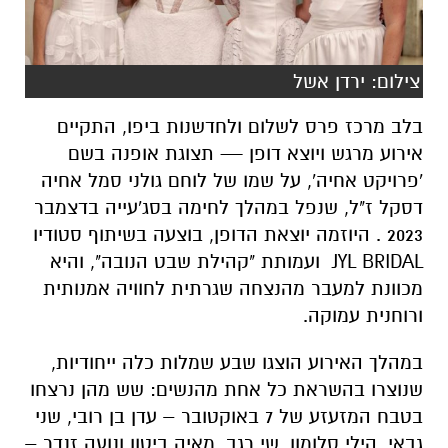
צילום: ירדן אשל
בלב מרכז פרס לשלום ולחדשנות ביפו, התקיים
אירוע מרגש ויוצא דופן — תצוגת אופנה בשם
'פרויקט אחיה',
על שמו של לוחם גולני סמל אחיה
דסקל ז"ל, שנפל במהלך לחימה בסג'עייה בדצמבר
2023 . היוזמה יוצאת הדופן, בוצעה בשיתוף סטודיו
JYL BRIDAL ועמותת "קהילת שבט הנובה", והיא
מכוונת למעבר מהנצחה שגרתית לחוויה אמנותית
ורוחנית עמוקה.
במהלך האירוע הוצגו שבע שמלות כלה ייחודיות,
שנוצרו בהשראת כל אחת מהנשים: שש מהן נרצחו
בטבח המזעזע של 7 באוקטובר – עדן בן רובי, שני
גבאי, הילי סלומון, שי רגב, מאיה ביטון ונועה זנדר –