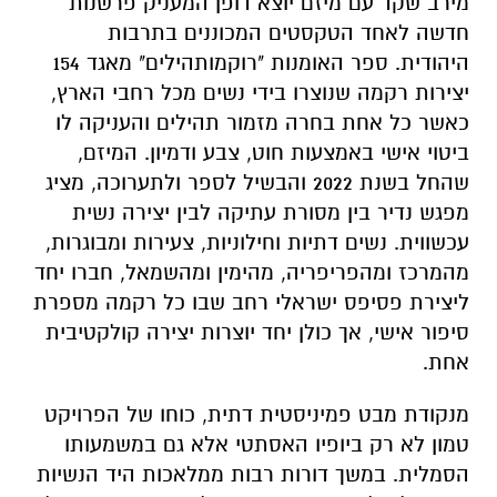
מירב שקד עם מיזם יוצא דופן המעניק פרשנות
חדשה לאחד הטקסטים המכוננים בתרבות
היהודית. ספר האומנות "רוקמותהילים" מאגד 154
יצירות רקמה שנוצרו בידי נשים מכל רחבי הארץ,
כאשר כל אחת בחרה מזמור תהילים והעניקה לו
ביטוי אישי באמצעות חוט, צבע ודמיון. המיזם,
שהחל בשנת 2022 והבשיל לספר ולתערוכה, מציג
מפגש נדיר בין מסורת עתיקה לבין יצירה נשית
עכשווית. נשים דתיות וחילוניות, צעירות ומבוגרות,
מהמרכז ומהפריפריה, מהימין ומהשמאל, חברו יחד
ליצירת פסיפס ישראלי רחב שבו כל רקמה מספרת
סיפור אישי, אך כולן יחד יוצרות יצירה קולקטיבית
אחת.
מנקודת מבט פמיניסטית דתית, כוחו של הפרויקט
טמון לא רק ביופיו האסתטי אלא גם במשמעותו
הסמלית. במשך דורות רבות ממלאכות היד הנשיות