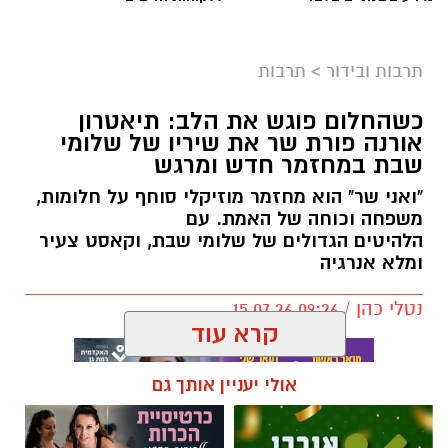
תמי שחם
תרבות ובידור
>
תרבות
עיבוד חדש, ומלא דמיון ל"אליסה בארץ הפלאות"
מעניק לילדים כלים
כשהחלום פוגש את הלב: תיאטרון
אורנה פורת שר את שיריו של שלומי
שבת במחזמר חדש ומרגש
להתמודד עם מעברי שינויים ופרידות
"ואני שר" הוא מחזמר מוזיקלי סוחף על חלומות,
ילדות וילדים רבים זקוקים לעוגנים של ביטחון
משפחה וכוחה של האמת. עם
ושגרה. מעבר דירה, החלפת גן או בית ספר
הלהיטים הגדולים של שלומי שבת, וקאסט צעיר
ומלא אנרגיה
יסודי, או כל שינוי משמעותי אחר עלולים לעורר
אצלם חששות, חוסר ודאות ואף התנגדות.
נטלי כהן / 09:26 15.07.26
דווקא בתקופות כאלה, סיפורים ותיאטרון יכולים
קרא עוד
לספק מרחב בטוח שבו אפשר לפגוש את
הפחדים, לתת להם שם, ולגלות שאפשר גם
אולי יעניין אותך גם
להתגבר עליהם.
תיאטרון אורנה פורת לילדים ולנוער, מהתיאטראות