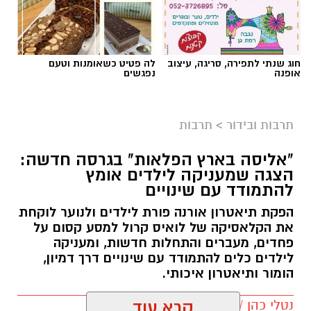
חוג שנתי לתפירה, סריגה, עיצוב
לה פטיט כשאומנות וטעם
אופנה
נפגשים
תרבות ובידור
>
תרבות
"אליסה בארץ הפלאות" בגרסה חדשה:
הצגה שמעניקה לילדים אומץ
להתמודד עם שינויים
הפקת תיאטרון אורנה פורת לילדים ולנוער לוקחת
את הקלאסיקה של לואיס קרול למסע קסום על
פחדים, מעברים והתחלות חדשות, ומעניקה
לילדים כלים להתמודד עם שינויים דרך דמיון,
הומור ותיאטרון איכותי.
נטלי כהן / 13:55 22.07.26
קרא עוד