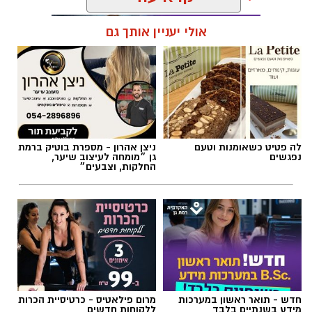
אולי יעניין אותך גם
תגים:
הצגות ילדים
,
אליסה בארץ הפלאות
לה פטיט כשאומנות וטעם
ניצן אהרון - מספרת בוטיק ברמת
נפגשים
גן ״מומחה לעיצוב שיער,
החלקות, וצבעים״
חדש - תואר ראשון במערכות
מרום פילאטיס - כרטיסיית הכרות
מידע בשנתיים בלבד
ללקוחות חדשים