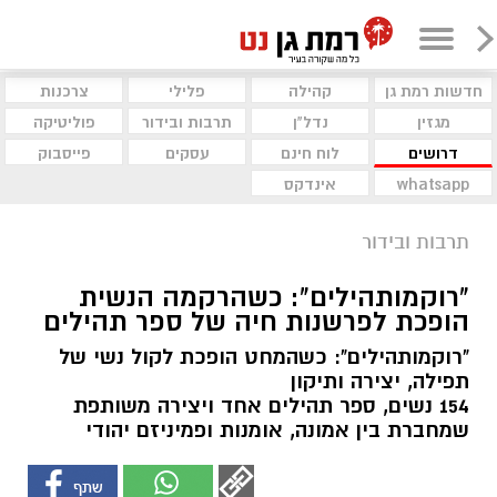
חדשות רמת גן
קהילה
פלילי
צרכנות
מגזין
נדל"ן
תרבות ובידור
פוליטיקה
דרושים
לוח חינם
עסקים
פייסבוק
whatsapp
אינדקס
תרבות ובידור
"רוקמותהילים": כשהרקמה הנשית
הופכת לפרשנות חיה של ספר תהילים
"רוקמותהילים": כשהמחט הופכת לקול נשי של
תפילה, יצירה ותיקון
154 נשים, ספר תהילים אחד ויצירה משותפת
שמחברת בין אמונה, אומנות ופמיניזם יהודי