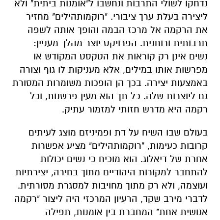
נדחקו לשולי התרבות ונחשבו ל"אומנות ביתית" ולא
ליצירה בעלת ערך ציבורי. "רוקמותהילים" מחזיר
את הרקמה אל מרכז הבמה והופך אותה לשפה
תרבותית ורוחנית. הפרויקט יוצר מהלך מעניין:
נשים אינן רק קוראות את הטקסט המקודש או
מפרשות אותו במילים, אלא מעניקות לו גוף וצורה
באמצעות יצירה. בכך הן הופכות משומרות המסורת
גם ליוצרות שלה. כל תך הוא מעין פרשנות, וכל
רקמה היא מדרש חזותי למזמור עתיק.
בעולם שבו השיח על דת ופמיניזם מוצג לעיתים
קרובות כעימות, "רוקמותהילים" מציע אפשרות
אחרת של דיאלוג. הוא מוכיח כי נשים יכולות
להתחבר למקורות היהודיים מתוך בחירה, יצירתיות
ועוצמה, ולא רק מתוך מחויבות למסגרת מסורתית.
לדברי מירב שקד, הרעיון המרכזי היה ליצור "רקמה
אנושית אחת" המחברת בין אומנות, תפילה