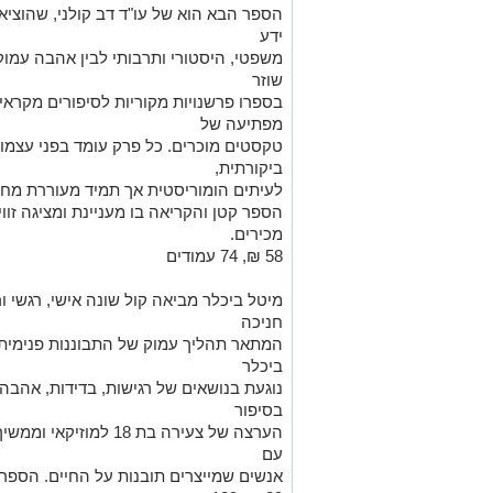
ידע
משפטי, היסטורי ותרבותי לבין אהבה עמוקה
שוזר
בספרו פרשנויות מקוריות לסיפורים מקראי
מפתיעה של
טקסטים מוכרים. כל פרק עומד בפני עצמו 
ביקורתית,
לעיתים הומוריסטית אך תמיד מעוררת מח
הספר קטן והקריאה בו מעניינת ומציגה זוו
מכירים.
58 ₪, 74 עמודים
מיטל ביכלר מביאה קול שונה אישי, רגשי ור
חניכה
המתאר תהליך עמוק של התבוננות פנימית, ר
ביכלר
נוגעת בנושאים של רגישות, בדידות, אהב
בסיפור
הערצה של צעירה בת 18 ל
עם
אנשים שמייצרים תובנות על החיים. הספר