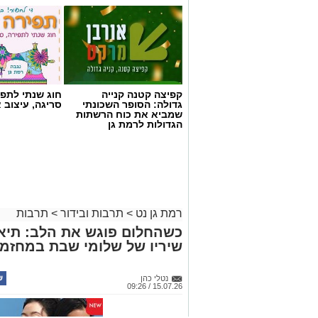
תמי שחם
קפיצה קטנה קנייה
חוג שנתי לתפי
עיבוד חדש, ומלא דמיון ל"אליסה בארץ הפ
גדולה: הסופר השכונתי
סריגה, עיצוב 
שמביא את כוח הרשתות
הגדולות לרמת גן
להתמודד עם מעברי שינויים ופרידות
ילדות וילדים רבים זקוקים לעוגנים של ביט
ספר
יסודי, או כל שינוי משמעותי אחר עלולים 
התנגדות.
רמת גן נט
>
תרבות ובידור
>
תרבות
דווקא בתקופות כאלה, סיפורים ותיאטרון 
לפגוש את
כשהחלום פוגש את הלב: תיאט
הפחדים, לתת להם שם, ולגלות שאפשר גם
שיריו של שלומי שבת במחזמ
תיאטרון אורנה פורת לילדים ולנוער, מהת
הצגות
נטלי כהן
הילדים והנוער, שמופיע רבות גם ברמת גן
15.07.26 / 09:26
המשלבות
ערכים, יצירתיות וחוויה תיאטרלית עשירה