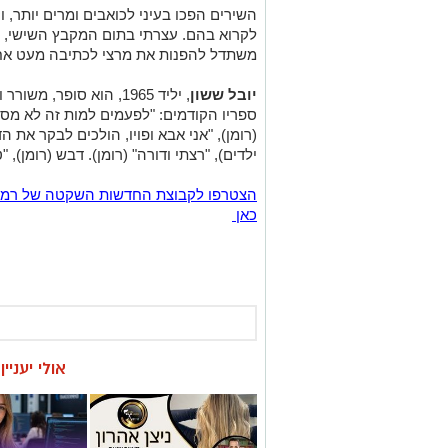
השירים הפכו בעיני לכואבים ומרים יותר,
לקרוא בהם. עצרתי בתום המקבץ השישי, יש
משתדל להפנות את מרצי לכתיבה מעט אח
יובל ששון
, יליד 1965, הוא סופר, משורר ואיש תיאטרון החי במגדל בגבעתיים.
ספריו הקודמים: "
לפעמים למות זה לא מספ
(רומן), "
אני אבא ופויו, הולכים לבקר את הדו
ילדים),
"
רצתי ודורה
" (רומן). דבש (רומן), "
כאן
אולי יעניי