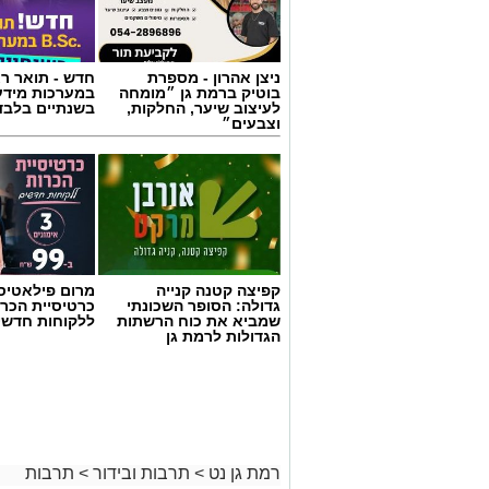
ניצן אהרון - מספרת
חדש - תואר רא
בוטיק ברמת גן ״מומחה
במערכות מידע
לעיצוב שיער, החלקות,
בשנתיים בלבד
וצבעים״
קפיצה קטנה קנייה
מרום פילאטיס 
גדולה: הסופר השכונתי
כרטיסיית הכרו
שמביא את כוח הרשתות
ללקוחות חדשי
הגדולות לרמת גן
רמת גן נט
>
תרבות ובידור
>
תרבות