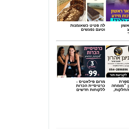
שון
לה פטיט כשאומנות
וטעם נפגשים
מספרת
מרום פילאטיס -
לאות" מעניק לילדים כלים
ן ״מומחה
כרטיסיית הכרות
החלקות,
ללקוחות חדשים
חון ושגרה. מעבר דירה, החלפת גן או בית
לעורר אצלם חששות, חוסר ודאות ואף