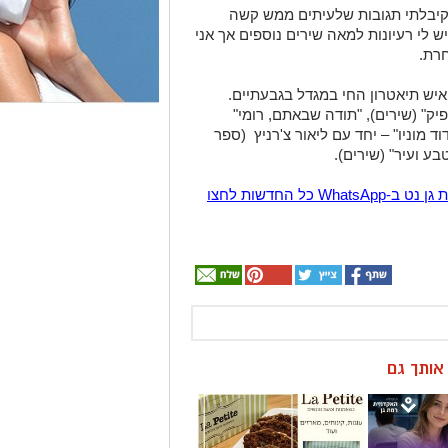
 וקיבלתי תגובות שלעיתים ממש קשה
 לי רעיונות למאה שירים נוספים אך
אני
רת.
יק
" (שירים), "
תודה שבאתם, רומי
"
ד מוניו
" – יחד עם ליאור צ'רניץ
(ספר
טבע ועיר" (שירים).
הצטרפו לקבוצת החדשות השקטה של רמת גן נט ב-WhatsApp כל החדשות לחצו
ן אותך גם