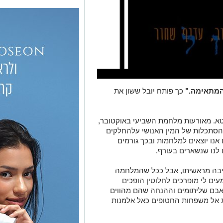
המתאימה."
כך פותח יובל ששון את
חטא. מאורעות מלחמת השביע
י
באוקטובר,
הסתכלות של המין האנושי על
החלקים
נו יוצאים למלחמות ובכך
גורמים
 לנו שנשארים בעורף
.
כתיבה מראשיתו, אבל ככל שהמלחמה
ם לי מופרכים לחלוטין הופכים
אבם שליתומים וההנחה שהם מהווים
 אל משפחות החטופים כאל אלמנות