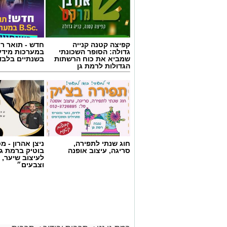
קפיצה קטנה קנייה
חדש - תואר רא
גדולה: הסופר השכונתי
במערכות מידע
שמביא את כוח הרשתות
בשנתיים בלבד
הגדולות לרמת גן
תמי שחם
חוג שנתי לתפירה,
ניצן אהרון - 
עיבוד חדש, ומלא דמיון ל"אליסה בארץ הפ
סריגה, עיצוב אופנה
בוטיק ברמת ג
לעיצוב שיער, 
וצבעים״
להתמודד עם מעברי שינויים ופרידות
ילדות וילדים רבים זקוקים לעוגנים של ביט
ספר
יסודי, או כל שינוי משמעותי אחר עלולים 
התנגדות.