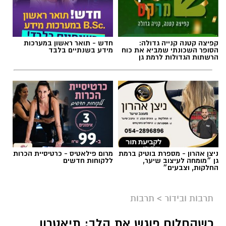
תגים:
הצגות ילדים
,
אליסה בארץ הפלאות
קפיצה קטנה קנייה גדולה:
חדש - תואר ראשון במערכות
הסופר השכונתי שמביא את כוח
מידע בשנתיים בלבד
הרשתות הגדולות לרמת גן
ניצן אהרון - מספרת בוטיק ברמת
מרום פילאטיס - כרטיסיית הכרות
גן ״מומחה לעיצוב שיער,
ללקוחות חדשים
החלקות, וצבעים״
תמי שחם
תרבות ובידור
>
תרבות
עיבוד חדש, ומלא דמיון ל"אליסה בארץ הפלאות"
מעניק לילדים כלים
כשהחלום פוגש את הלב: תיאטרון