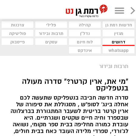
חדשות רמת גן
קהילה
פלילי
צרכנות
מגזין
נדל"ן
תרבות ובידור
פוליטיקה
דרושים
לוח חינם
עסקים
פייסבוק
whatsapp
אינדקס
תרבות ובידור
"מי את, ארין קרטר?" סדרה מעולה
בנטפליקס
סדרה חדשה חביבה בנטפליקס שתעשה לכם
אחלה בינג' לסופ"ש , מסגוללת את סיפורה של
ארין קרטר בריטית לשעבר המתגוררת בברצלונה
שבספרד וחיה חיים שקטים ושגרתיים. היא
עובדת כמורה מחליפה בבית ספר מקומי, נשואה
לג'ורדי, ספרדי מלידה העובד כאח בבית חולים,