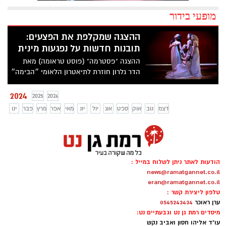
מופעי בידור
ההצגה שמקלפת את הפצעים:
תובנות חדשות על נפגעות מינית
ההצגה "פסטרמה" (פוסט טראומה) מאת
הדר גלרון חוזרת לתיאטרון הלאומי ״הבימה״
2024
2025
2026
דצמ
נוב
אוק
ספט
אוג
יול
יונ
מאי
אפר
מרץ
פבר
ינו
הודעות לאתר ניתן לשלוח במייל :
news@ramatgannet.co.il
eran@ramatgannet.co.il
טלפון ליצירת קשר :
ערן ראוכר
0545243434
מיסדים רמת גן נט וגבעתיים נט:
עו"ד אליהו חסון ואביב נקש