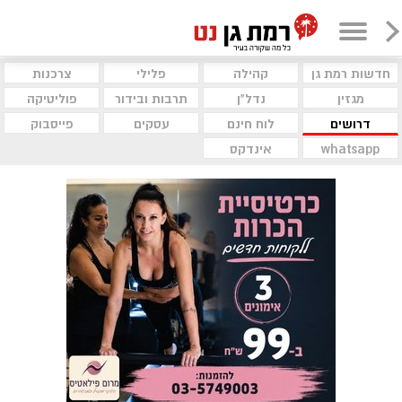
חדשות רמת גן
קהילה
פלילי
צרכנות
מגזין
נדל"ן
תרבות ובידור
פוליטיקה
דרושים
לוח חינם
עסקים
פייסבוק
whatsapp
אינדקס