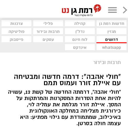
חדשות רמת גן
קהילה
פלילי
צרכנות
מגזין
נדל"ן
תרבות ובידור
פוליטיקה
דרושים
לוח חינם
עסקים
פייסבוק
whatsapp
אינדקס
תרבות ובידור
"חולי אהבה": דרמה חדשה ומבטיחה
עם איילת זורר ועמוס תמם
"חולי אהבה", דרמתה החדשה של קשת 12, עשויה
להיות אחת הסדרות המסקרנות והמרתקות על
המסך. איילת זורר מגלמת את עמליה לוי,
כירורגית מצליחה במחלקה האונקולוגית
באיכילוב, שמתמודדת עם גילוי מפתיע: היא
עצמה חולה בסרטן.