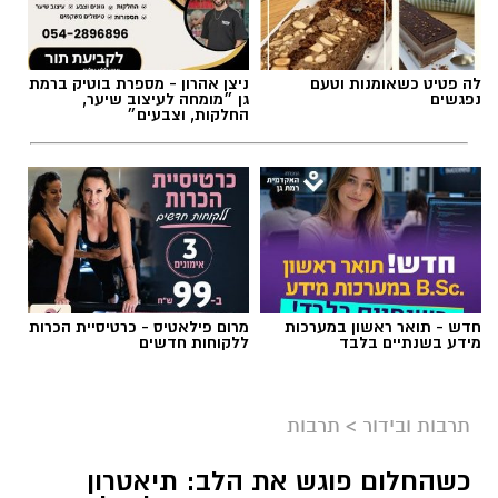
תגים:
הצגות ילדים
,
אליסה בארץ הפלאות
לה פטיט כשאומנות וטעם
ניצן אהרון - מספרת בוטיק ברמת
נפגשים
גן ״מומחה לעיצוב שיער,
החלקות, וצבעים״
חדש - תואר ראשון במערכות
מרום פילאטיס - כרטיסיית הכרות
מידע בשנתיים בלבד
ללקוחות חדשים
תמי שחם
תרבות ובידור
>
תרבות
עיבוד חדש, ומלא דמיון ל"אליסה בארץ הפלאות"
מעניק לילדים כלים
כשהחלום פוגש את הלב: תיאטרון