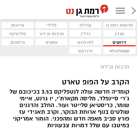
חדשות רמת גן
קהילה
פלילי
צרכנות
מגזין
נדל"ן
תרבות ובידור
פוליטיקה
דרושים
לוח חינם
עסקים
פייסבוק
whatsapp
אינדקס
תרבות ובידור
הקרב על הפופ טארט
קומדיה חדשה עולה לנטפליקס ב3.5 בכיכובם של
ג’רי סיינפלד, מליסה מקארת’י, יו גרנט, איימי
שומר, כריסטיאן סלייטר ועוד. החלב והדגנים
שולטים בנוף ארוחת הבוקר, וקרב תאגידי עז
פורץ סביב מאפה חדש ומהפכני. הומור אמריקני
במיטבו עם שלל דמויות צבעוניות