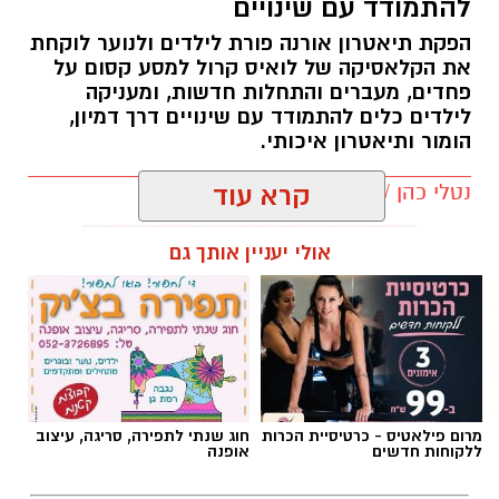
להתמודד עם שינויים
הפקת תיאטרון אורנה פורת לילדים ולנוער לוקחת
את הקלאסיקה של לואיס קרול למסע קסום על
פחדים, מעברים והתחלות חדשות, ומעניקה
לילדים כלים להתמודד עם שינויים דרך דמיון,
הומור ותיאטרון איכותי.
נטלי כהן / 13:55 22.07.26
קרא עוד
אולי יעניין אותך גם
תגים:
הצגות ילדים
,
אליסה בארץ הפלאות
מרום פילאטיס - כרטיסיית הכרות
חוג שנתי לתפירה, סריגה, עיצוב
ללקוחות חדשים
אופנה