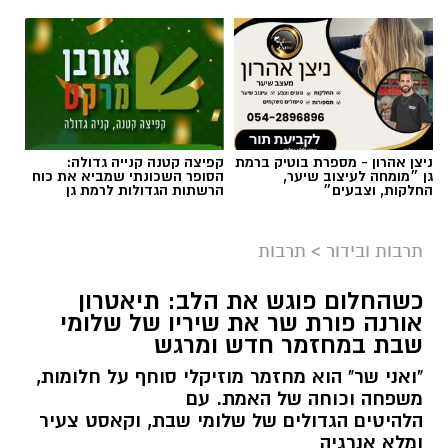
ניצן אהרון - מספרת בוטיק ברמת
קפיצה קטנה קנייה גדולה:
גן ״מומחה לעיצוב שיער,
הסופר השכונתי שמביא את כוח
החלקות, וצבעים״
הרשתות הגדולות לרמת גן
תמי שחם
תרבות ובידור
>
תרבות
עיבוד חדש, ומלא דמיון ל"אליסה בארץ הפלאות"
מעניק לילדים כלים
כשהחלום פוגש את הלב: תיאטרון
אורנה פורת שר את שיריו של שלומי
שבת במחזמר חדש ומרגש
להתמודד עם מעברי שינויים ופרידות
"ואני שר" הוא מחזמר מוזיקלי סוחף על חלומות,
ילדות וילדים רבים זקוקים לעוגנים של ביטחון
משפחה וכוחה של האמת. עם
ושגרה. מעבר דירה, החלפת גן או בית ספר
הלהיטים הגדולים של שלומי שבת, וקאסט צעיר
ומלא אנרגיה
יסודי, או כל שינוי משמעותי אחר עלולים לעורר