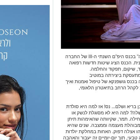
ב13 בנובמבר השתתפה ההצגה "פסטרמה" בכנס היפ"ם השנתי ה-III של החברה
נית. הכנס הציג שיטות חדשות רפואה
 שיקום, תפקוד והחלמה.
שמתעסקת ביצירתה במוטיב
בכנס גושפנקא של טיפול ואמנות ואיך
 לקהל הרחב בתיאטרון הלאומי,
 בריא ושלם... נס! אז למה היא סולדת
 שלה? למה היא לא מסוגלת לנשק או
חילה. תמר, שקיוותה שהאימהות תיתן
 מבוהלת מעצמה וממצבה. שנים שהיא
 אצלה דפוק. האחות במחלקת יולדות
בעי, תוך יום-יומיים זה יעבור והאהבה