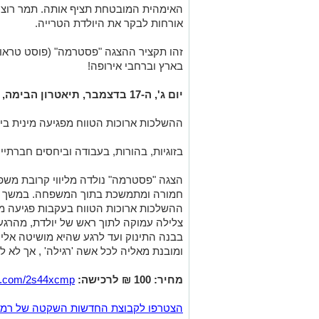
האימהית המובטחת תציף אותה. תמר רוצה
אורחות לבקר את היולדת הטרייה
.
זהו תקציר ההצגה "פסטרמה" (פוסט טראו
בארץ וברחבי אירופה!
יום ג', ה-17 בדצמבר, תיאטרון הבימה, בשעה 20:00
ההשלכות ארוכות הטווח מפגיעה מינית ביל
בזוגיות, בהורות, בעבודה וביחסים חברתיים
הצגה "פסטרמה" נולדה מליווי קרובת משפ
חמורה ומתמשכת בתוך המשפחה. במשך ע
ההשלכות ארוכות הטווח בעקבות פגיעה מינ
צלילה עמוקה לתוך ראש של יולדת, מהרגע
בבנה התינוק ועד לרגע שהיא מושיטה אליו
ומובנת מאליה לכל אשה 'רגילה' , אך לא ל
מחיר: 100 ₪ לרכישה:
url.com/2s44xcmp