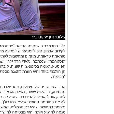
צילום: נתן יעקובוביץ
לקידום אבחון, טיפול ומניעה של פגיעה מי
מותאמת טראומה, מיזמים ומחשבות לעתיד,
"פסטרמה", שנכתבה על-ידי הדר גלרון, 
הפוסט-טראומה בסיטואציות שונות, קיבלה 
הן הולכות ביחד והיא חוזרת להצגה נוספת
"הבימה".
אחרי עשר שנים של טיפולים, תמר יולדת בן
מהתינוק, בן שלוש שעות, כאילו הוא אויב
לחבק אותו? אפילו להביט בו - עושה לה ב
לה את החותמת הסופית שהיא 'כמו כולן',
נלחמת בתחושה שהיא לא נורמלית, שמשהו
מנסה להרגיע אותה. היא מבטיחה לה שזה ט