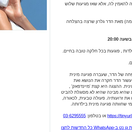
 להאמין לה, אלא שאז מגיעות שלוש
מה) מאת הדר גלרון שרצה בהצלחה
דות , פוגעות בכל חלקה טובה בחיים.
.
חה של הדר, שעברה פגיעה מינית
שור הדר חקרה את הנושא ואת
ית. ההצגה היא קצת 'מיינדפאק' ,
 שהיא מבינה שהיא לא מסוגלת להביט
 את זרועותיה. פעולה טבעית, לכאורה,
מי שחוותה פגיעה מינית בילדותה.
https://tiny
או בטלפון:
03-6295555
הצטרפו לקבוצת החדשות השקטה של רמת גן נט ב-WhatsApp כל החדשות לחצו