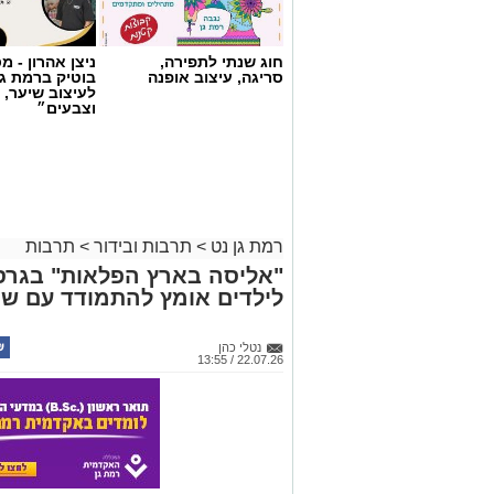
חוג שנתי לתפירה,
ניצן אהרון - 
סריגה, עיצוב אופנה
בוטיק ברמת ג
לעיצוב שיער, 
וצבעים״
רמת גן נט
>
תרבות ובידור
>
תרבות
"אליסה בארץ הפלאות" בגר
לילדים אומץ להתמודד עם שינ
נטלי כהן
22.07.26 / 13:55