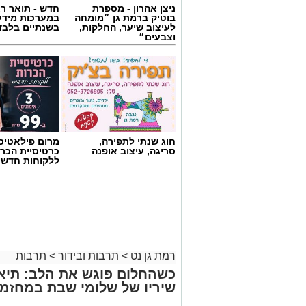
ניצן אהרון - מספרת
חדש - תואר רא
בוטיק ברמת גן ״מומחה
במערכות מידע
לעיצוב שיער, החלקות,
בשנתיים בלבד
וצבעים״
תמי שחם
חוג שנתי לתפירה,
מרום פילאטיס 
עיבוד חדש, ומלא דמיון ל"אליסה בארץ הפ
סריגה, עיצוב אופנה
כרטיסיית הכרו
ללקוחות חדשי
להתמודד עם מעברי שינויים ופרידות
ילדות וילדים רבים זקוקים לעוגנים של ביט
ספר
יסודי, או כל שינוי משמעותי אחר עלולים 
התנגדות.
רמת גן נט
>
תרבות ובידור
>
תרבות
דווקא בתקופות כאלה, סיפורים ותיאטרון 
לפגוש את
כשהחלום פוגש את הלב: תיאט
הפחדים, לתת להם שם, ולגלות שאפשר גם
שיריו של שלומי שבת במחזמ
תיאטרון אורנה פורת לילדים ולנוער, מהת