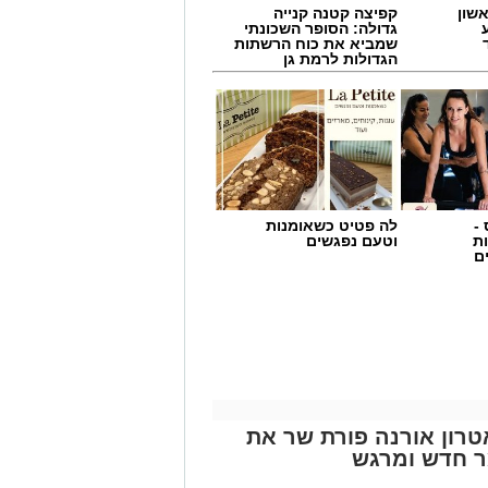
שון
קפיצה קטנה קנייה
גדולה: הסופר השכונתי
שמביא את כוח הרשתות
הגדולות לרמת גן
-
לה פטיט כשאומנות
לאות" מעניק לילדים כלים
ת
וטעם נפגשים
ם
חון ושגרה. מעבר דירה, החלפת גן או בית
לעורר אצלם חששות, חוסר ודאות ואף
יכולים לספק מרחב בטוח שבו אפשר
רון אורנה פורת שר את
 להתגבר עליהם.
ר חדש ומרגש
יאטראות המובילים בישראל בתחום