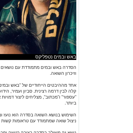
באש ובמים נטפליקס
הסדרה באש ובמים מתמודדת עם נושאים ק
וזיכרון השואה.
אחד מההיבטים הייחודיים של "באש ובמים"
קלה לבין דרמה רצינית. סביון ועמיר, היד
"עספור" ו"מכתוב", מצליחים ליצור דמויות 
ביותר.
השימוש בנושא השואה בסדרה הוא נועז ומקו
ניצול שואה שמתמודד עם טראומות קשות מ
נושא זה משולב בסדרה בצורה רגישה ומכב