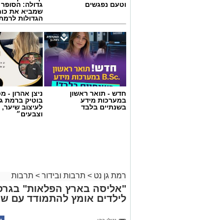
וטעם נפגשים
גדולה: הסופר 
שמביא את כוח
הגדולות לרמת 
חדש - תואר ראשון
ניצן אהרון - 
במערכות מידע
בוטיק ברמת ג
בשנתיים בלבד
לעיצוב שיער, 
וצבעים״
רמת גן נט
>
תרבות ובידור
>
תרבות
"אליסה בארץ הפלאות" בגר
לילדים אומץ להתמודד עם שינ