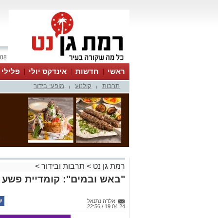
08 אוגוסט 2026 / 19:48
ראשי
חדשות
אינדקס יולי
פלילי
תרבות
קולנוע
מופעי בידור
ווטסאפ
|
|
רמת גן נט
>
תרבות ובידור
>
"באש ובמים": קומדיית פשע 
אלדה נתנאל
19.04.24 / 22:56