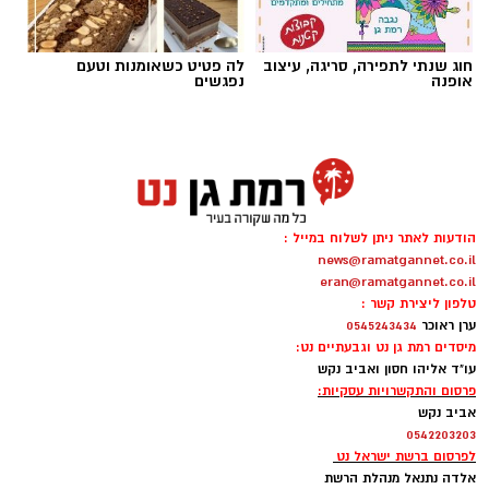
חוג שנתי לתפירה, סריגה, עיצוב
לה פטיט כשאומנות וטעם
אופנה
נפגשים
תמי שחם
עיבוד חדש, ומלא דמיון ל"אליסה בארץ הפלאות"
מעניק לילדים כלים
הודעות לאתר ניתן לשלוח במייל :
news@ramatgannet.co.il
להתמודד עם מעברי שינויים ופרידות
eran@ramatgannet.co.il
טלפון ליצירת קשר :
ילדות וילדים רבים זקוקים לעוגנים של ביטחון
ערן ראוכר
0545243434
ושגרה. מעבר דירה, החלפת גן או בית ספר
מיסדים רמת גן נט וגבעתיים נט:
עו"ד אליהו חסון ואביב נקש
יסודי, או כל שינוי משמעותי אחר עלולים לעורר
פרסום והתקשרויות עסקיות:
אצלם חששות, חוסר ודאות ואף התנגדות.
אביב נקש
דווקא בתקופות כאלה, סיפורים ותיאטרון יכולים
0542203203
לפרסום ברשת ישראל נט
לספק מרחב בטוח שבו אפשר לפגוש את
אלדה נתנאל מנהלת הרשת