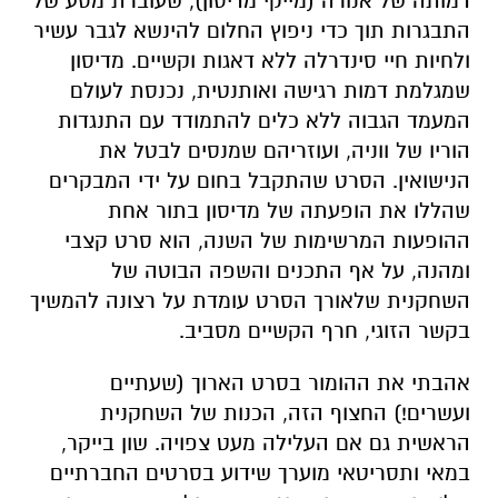
דמותה של אנורה (מייקי מדיסון), שעוברת מסע של
התבגרות תוך כדי ניפוץ החלום להינשא לגבר עשיר
ולחיות חיי סינדרלה ללא דאגות וקשיים. מדיסון
שמגלמת דמות רגישה ואותנטית, נכנסת לעולם
המעמד הגבוה ללא כלים להתמודד עם התנגדות
הוריו של ווניה, ועוזריהם שמנסים לבטל את
הנישואין. הסרט שהתקבל בחום על ידי המבקרים
שהללו את הופעתה של מדיסון בתור אחת
ההופעות המרשימות של השנה, הוא סרט קצבי
ומהנה, על אף התכנים והשפה הבוטה של
השחקנית שלאורך הסרט עומדת על רצונה להמשיך
בקשר הזוגי, חרף הקשיים מסביב.
אהבתי את ההומור בסרט הארוך (שעתיים
ועשרים!) החצוף הזה, הכנות של השחקנית
הראשית גם אם העלילה מעט צפויה. שון בייקר,
במאי ותסריטאי מוערך שידוע בסרטים החברתיים