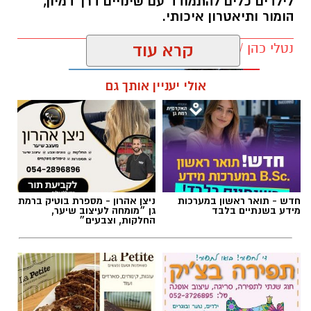
לילדים כלים להתמודד עם שינויים דרך דמיון,
הומור ותיאטרון איכותי.
נטלי כהן / 13:55 22.07.26
קרא עוד
אולי יעניין אותך גם
תגים:
הצגות ילדים
,
אליסה בארץ הפלאות
חדש - תואר ראשון במערכות
ניצן אהרון - מספרת בוטיק ברמת
מידע בשנתיים בלבד
גן ״מומחה לעיצוב שיער,
החלקות, וצבעים״