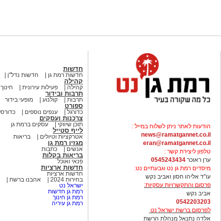
חדשות
חדשות רמת גן
חדשות נדל"ן
קהילה
קהילה
פעילות עירונית
חינוך
תרבות ובידור
תרבות
קולנוע
מופעי בידור
ספורט
כדורגל
ענפים נוספים
כדורסל
צרכנות ועסקים
תוכן שיווקי
עסקים ברמת גן
הודעות לאתר ניתן לשלוח במייל :
לייף סטייל
news@ramatgannet.co.il
אטרקציות וטיולים
בריאות
מגזין רמת גן
eran@ramatgannet.co.il
אנשים
כתבות
טלפון ליצירת קשר :
בריאות בקלות
ערן ראוכר
0545243434
פנאי ואוכל
חדשות ארציות
מיסדים רמת גן נט וגבעתיים נט:
חדשות ארציות
עו"ד אליהו חסון ואביב נקש
בחירות 2024
אהבנו ברשת
פרסום והתקשרויות עסקיות:
ישראל נט
רמת גן חדשות
אביב נקש
רמת גן חינוך
0542203203
רמת גן עיריה
לפרסום ברשת ישראל נט
אלדה נתנאל מנהלת הרשת