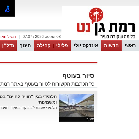
08 אוגוסט 2026 / 07:37
|
המייל האד
ראשי
חדשות
אינדקס יולי
פלילי
קהילה
חינוך
נדל״ן
ווטסאפ
סיור בעוטף
כל הכתבות הקשורות לסיור בעוטף באתר רמת ג
תלמידי בגין "חוויה לחיים" בס
ומשמעותי
תלמידי שכבת י"ב ביקרו במוקדי הזיכרון
חינוך