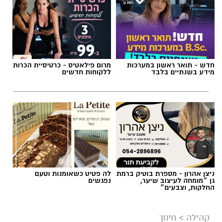
חדש - תואר ראשון במערכות
מרום פילאטיס - כרטיסיית הכרות
מידע בשנתיים בלבד
ללקוחות חדשים
ניצן אהרון - מספרת בוטיק ברמת
לה פטיט כשאומנות וטעם
גן ״מומחה לעיצוב שיער,
נפגשים
החלקות, וצבעים״
מרב סבן
בדיוק בנקודה הזו עולה שאלת הגבולות בהורות.
קהילה
>
חינוך
לא כטכניקה, אלא כתפיסת עולם הורית.
תלמידי בגין "חוויה לחיים" בסיור
בעוטף: יום תקומה מרגש ומשמעותי
גבולות בהורות לא נועדו לשלוט בילדים, אלא
לאפשר להם להרגיש בטוחים בתוך עולם שיש בו
תלמידי שכבת י"ב ביקרו במוקדי הזיכרון והגבורה,