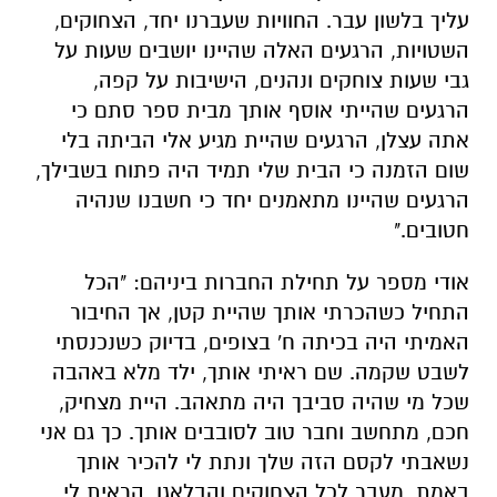
אתה עצלן, הרגעים שהיית מגיע אלי הביתה בלי
שום הזמנה כי הבית שלי תמיד היה פתוח בשבילך,
הרגעים שהיינו מתאמנים יחד כי חשבנו שנהיה
חטובים."
אודי מספר על תחילת החברות ביניהם: "הכל
התחיל כשהכרתי אותך שהיית קטן, אך החיבור
האמיתי היה בכיתה ח' בצופים, בדיוק כשנכנסתי
לשבט שקמה. שם ראיתי אותך, ילד מלא באהבה
שכל מי שהיה סביבך היה מתאהב. היית מצחיק,
חכם, מתחשב וחבר טוב לסובבים אותך. כך גם אני
נשאבתי לקסם הזה שלך ונתת לי להכיר אותך
באמת, מעבר לכל הצחוקים והבלאגן. הראית לי
שמסתתר ילד רגיש בטירוף, שתמיד היה חושב על
אחרים לפני עצמו, ילד של אמא שיכבד ויעריך
אותה וידאג לה תמיד, לא משנה מה."