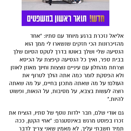
אליאל נזכרת ברגע מיוחד עם סתיו: "אחד
מהזיכרונות הכי חזקים שנשארו לי ממך הוא
הנסיעה שלי ושלך באוטו בדרך לטקס הסיום שלך
בבית ספר, ואיך כל הנסיעה קיפצת על הכיסא
וצרחת מהחלון עם עיניים נוצצות וחיוך מאוזן לאוזן
ולא הפסקת לומר כמה אתה הולך לטרוף את
העולם! על מה שאתה מתכנן בחיים, על מה שאתה
רוצה לעשות בצבא, על מסיבות, על הנאות, ופשוט
להיות."
גם אודי שלם, חבר ילדות נוסף של סתיו, הנציח את
זכרו בפוסט מרגש באינסטגרם: "אחי הקטן, ככה
תמיד חשבתי עליך. לא מאמין שאני צריך לדבר
עליך בלשון עבר. החוויות שעברנו יחד, הצחוקים,
השטויות, הרגעים האלה שהיינו יושבים שעות על
גבי שעות צוחקים ונהנים, הישיבות על קפה,
הרגעים שהייתי אוסף אותך מבית ספר סתם כי