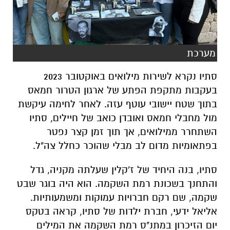
מערכת
סתיו נקרא לשירות מילואים באוקטובר 2023
בעקבות מתקפת הפתע של ארגון הטרור חמאס
בתוך שטח יישובי עוטף עזה. לאחר לחימה עיקשת
מול מחבלי חמאס ואובדן כואב של חיילים, סתיו
השתחרר ממילואים, אך תוך זמן קצר נפטר
בפתאומיות מדום לב מבלי שהוכר כחלל צה"ל.
סתיו, בנה היחיד של ז'קלין שעלתה מקניה, גדל
והתחנך בשכונת רמת השקמה. הוא היה בוגר שבט
שקמה, שם רקם חברויות עמוקות ומשמעותיות.
אליאל ידעי, חברת ילדות של סתיו, קראה בטקס
יום הזיכרון במתנ"ס רמת השקמה את המילים
הבאות:
"בשה. כן בשה, מי שהכיר אותך באמת ידע שככה
קוראים לך, תמיד גדלנו זה לצד זו. היית בשבילי