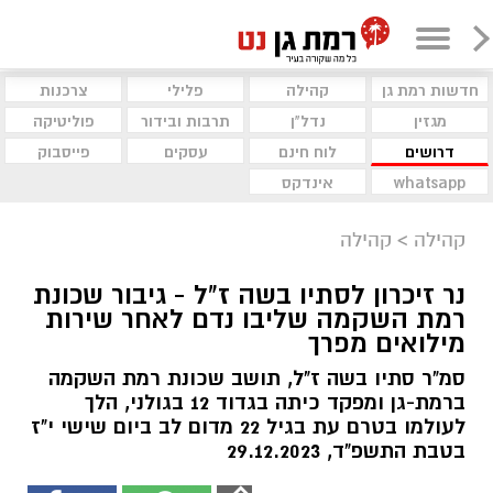
חדשות רמת גן
קהילה
פלילי
צרכנות
מגזין
נדל"ן
תרבות ובידור
פוליטיקה
דרושים
לוח חינם
עסקים
פייסבוק
whatsapp
אינדקס
קהילה
>
קהילה
נר זיכרון לסתיו בשה ז"ל - גיבור שכונת
רמת השקמה שליבו נדם לאחר שירות
מילואים מפרך
סמ"ר סתיו בשה ז"ל, תושב שכונת רמת השקמה
ברמת-גן ומפקד כיתה בגדוד 12 בגולני, הלך
לעולמו בטרם עת בגיל 22 מדום לב ביום שישי י"ז
בטבת התשפ"ד, 29.12.2023