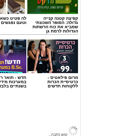
קפיצה קטנה קנייה
לה פטיט כשאו
גדולה: הסופר השכונתי
וטעם נפגשים
שמביא את כוח הרשתות
הגדולות לרמת גן
מרב סבן
מרום פילאטיס -
חדש - תואר רא
בדיוק בנקודה הזו עולה שאלת הגבולות בה
כרטיסיית הכרות
במערכות מידע
ללקוחות חדשים
בשנתיים בלבד
הורית.
גבולות בהורות לא נועדו לשלוט בילדים, 
עולם שיש בו מבוגר שמוביל את ההורות.
גבולות בהורות דרך הדימוי של ים ובריכה
דמיינו רגע שני מצבים: שחייה בים פתוח, 
רמת גן נט
>
קהילה
>
חינוך