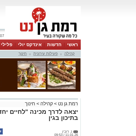
07 אוגוסט 2026 / 18:38
ראשי
חדשות
אינדקס יולי
פלילי
קהילה
פעילות עירונית
חינוך
ווטסאפ
|
|
רמת גן נט
>
קהילה
>
חינוך
יצאה לדרך מכינה "לחיים יחד
בתיכון בגין
נ. רובין
11.01.26 / 09:53