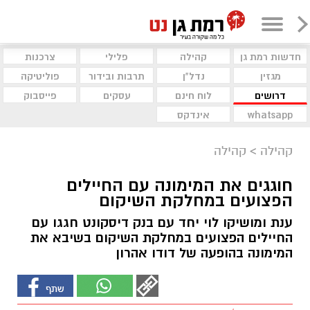
חדשות רמת גן
קהילה
פלילי
צרכנות
מגזין
נדל"ן
תרבות ובידור
פוליטיקה
דרושים
לוח חינם
עסקים
פייסבוק
whatsapp
אינדקס
קהילה
>
קהילה
חוגגים את המימונה עם החיילים
הפצועים במחלקת השיקום
ענת ומושיקו לוי יחד עם בנק דיסקונט חגגו עם
החיילים הפצועים במחלקת השיקום בשיבא את
המימונה בהופעה של דודו אהרון