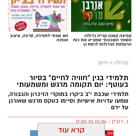
קפיצה קטנה קנייה גדולה:
חוג שנתי לתפירה, סריגה, עיצוב
הסופר השכונתי שמביא את כוח
אופנה
הרשתות הגדולות לרמת גן
מרב סבן
בדיוק בנקודה הזו עולה שאלת הגבולות בהורות.
קהילה
>
חינוך
לא כטכניקה, אלא כתפיסת עולם הורית.
תלמידי בגין "חוויה לחיים" בסיור
בעוטף: יום תקומה מרגש ומשמעותי
גבולות בהורות לא נועדו לשלוט בילדים, אלא
לאפשר להם להרגיש בטוחים בתוך עולם שיש בו
תלמידי שכבת י"ב ביקרו במוקדי הזיכרון והגבורה,
מבוגר שמוביל את ההורות.
שמעו עדויות אישיות וסיימו בטקס מרגש שאורגן
על ידם
גבולות בהורות דרך הדימוי של ים ובריכה
נ. רובין / 15:06 11.02.26
דמיינו רגע שני מצבים: שחייה בים פתוח, לעומת
שחייה בבריכה.