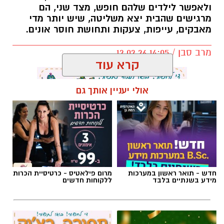
ולאפשר לילדים שלהם חופש, מצד שני, הם
מרגישים שהבית יצא משליטה, שיש יותר מדי
מאבקים, עייפות, צעקות ותחושת חוסר אונים.
מרב סבן / 14:05 12.02.26
קרא עוד
אולי יעניין אותך גם
תגים:
הורות
,
חינו
,
הצבת גבולות
חדש - תואר ראשון במערכות
מרום פילאטיס - כרטיסיית הכרות
מידע בשנתיים בלבד
ללקוחות חדשים