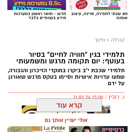
חוג שנתי לתפירה, סריגה, עיצוב
חדש - תואר ראשון במערכות
אופנה
מידע בשנתיים בלבד
מרב סבן
בדיוק בנקודה הזו עולה שאלת הגבולות בהורות.
קהילה
>
חינוך
לא כטכניקה, אלא כתפיסת עולם הורית.
תלמידי בגין "חוויה לחיים" בסיור
בעוטף: יום תקומה מרגש ומשמעותי
גבולות בהורות לא נועדו לשלוט בילדים, אלא
לאפשר להם להרגיש בטוחים בתוך עולם שיש בו
תלמידי שכבת י"ב ביקרו במוקדי הזיכרון והגבורה,
מבוגר שמוביל את ההורות.
שמעו עדויות אישיות וסיימו בטקס מרגש שאורגן
על ידם
גבולות בהורות דרך הדימוי של ים ובריכה
נ. רובין / 15:06 11.02.26
דמיינו רגע שני מצבים: שחייה בים פתוח, לעומת
קרא עוד
שחייה בבריכה.
אולי יעניין אותך גם