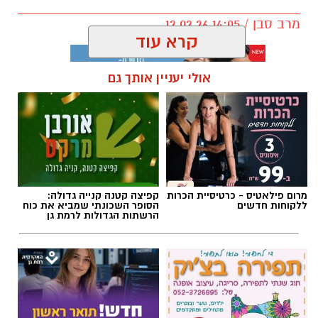
מרב סבן / 14:05 12.02.26
קרא עוד
אולי יעניין אותך גם
תגים:
הורות
,
חינו
,
הצבת גבולות
מרום פילאטיס - כרטיסיית הכרות
קפיצה קטנה קנייה גדולה:
ללקוחות חדשים
הסופר השכונתי שמביא את כוח
הרשתות הגדולות לרמת גן