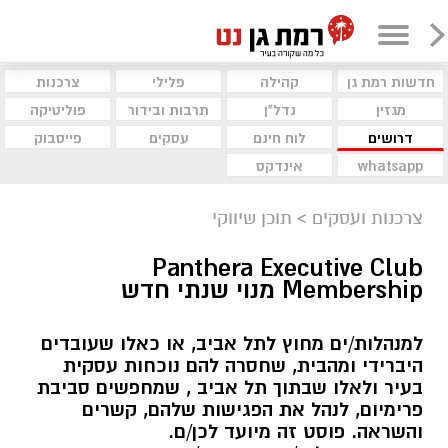
חדשות רמת גן
קהילה
פלילי
צרכנות
מגזין
נדל"ן
תרבות ובידור
פוליטיקה
דרושים
לוח חינם
עסקים
פייסבוק
whatsapp
אינדקס
צרכנות ועסקים
>
תוכן שיווקי
Panthera Executive Club
Membership מנוי שנתי חדש
למנהלות/ים מחוץ לתל אביב, או כאלו שעובדים
היברידי ומהבית, שחסרה להם נוכחות עסקית
בעיר ולאלו שבתוך תל אביב , שמחפשים סביבת
פרימיום, לנהל את הפגישות שלהם, קשרים
והשראה. פוסט זה מיועד לכן/ם.