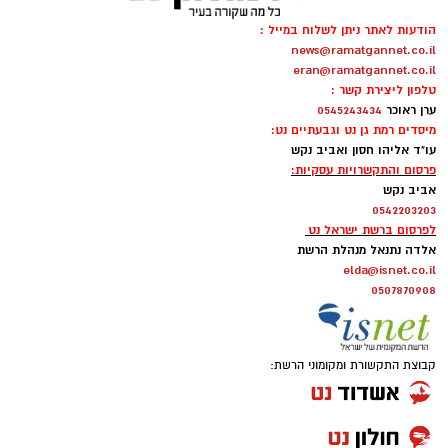
הודעות לאתר ניתן לשלוח במייל :
news@ramatgannet.co.il
eran@ramatgannet.co.il
טלפון ליצירת קשר :
ערן ראוכר
0545243434
מיסדים רמת גן נט וגבעתיים נט:
עו"ד אליהו חסון ואביב נקש
פרסום והתקשרויות עסקיות:
אביב נקש
0542203203
לפרסום ברשת ישראל נט
אלדה נתנאל מנהלת הרשת
elda@isnet.co.il
0507870908
קבוצת התקשורת ומקומוני הרשת: