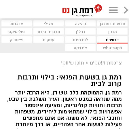
חדשות רמת גן
קהילה
פלילי
צרכנות
מגזין
נדל"ן
תרבות ובידור
פוליטיקה
דרושים
לוח חינם
עסקים
פייסבוק
whatsapp
אינדקס
צרכנות ועסקים
>
תוכן שיווקי
רמת גן בשעות הפנאי: בילוי ותרבות
קרוב לבית
רמת גן, הממוקמת בלב גוש דן, היא הרבה יותר
ממה שנראה במבט ראשון. העיר משלבת בין טבע,
תרבות וחוויות קולינריות, ומציעה אינספור
אפשרויות בילוי שמתאימות ליחידים, משפחות
וחובבי הפנאי. לא משנה אם אתם מחפשים
פעילות לשעות אחר הצהריים, או דרך מיוחדת