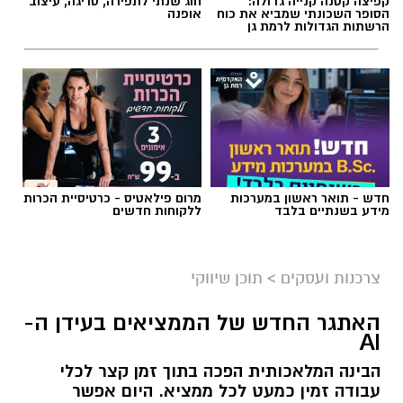
תגים:
שמאות טרום רכישה
קפיצה קטנה קנייה גדולה:
חוג שנתי לתפירה, סריגה, עיצוב
הסופר השכונתי שמביא את כוח
אופנה
הרשתות הגדולות לרמת גן
חדש - תואר ראשון במערכות
מרום פילאטיס - כרטיסיית הכרות
מידע בשנתיים בלבד
ללקוחות חדשים
צרכנות ועסקים
>
תוכן שיווקי
קרדיט תמונה בוסט מדיה
האתגר החדש של הממציאים בעידן ה-
AI
הבינה המלאכותית הפכה בתוך זמן קצר לכלי
מהי שמאות טרום רכישה?
עבודה זמין כמעט לכל ממציא. היום אפשר