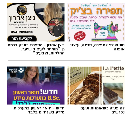
תוכן שיווקי / 09:51 05.08.26
תגים:
שמאות טרום רכישה
חוג שנתי לתפירה, סריגה, עיצוב
ניצן אהרון - מספרת בוטיק ברמת
אופנה
גן ״מומחה לעיצוב שיער,
החלקות, וצבעים״
לה פטיט כשאומנות וטעם
חדש - תואר ראשון במערכות
נפגשים
מידע בשנתיים בלבד