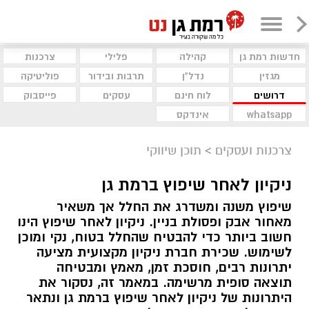
חדשות רמת גן
קהילה
פלילי
צרכנות
מגזין
נדל"ן
תרבות ובידור
פוליטיקה
דרושים
לוח חינם
עסקים
פייסבוק
whatsapp
אינדקס
צרכנות ועסקים
>
תוכן שיווקי
ניקיון לאחר שיפוץ ברמת גן
שיפוץ משנה ומשדרג את החלל אך משאיר
מאחור אבק ופסולת בניין. ניקיון לאחר שיפוץ הינו
חשוב ביותר כדי להבטיח שהחלל בטוח, נקי ומוכן
לשימוש. שכירת חברת ניקיון מקצועית מציעה
יתרונות רבים, חוסכת זמן, מאמץ ומבטיחה
תוצאה סופית מרשימה. במאמר זה, נסקור את
היתרונות של ניקיון לאחר שיפוץ ברמת גן ונתאר