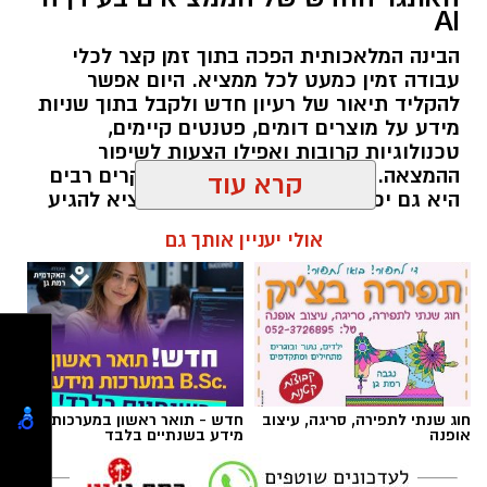
AI
הבינה המלאכותית הפכה בתוך זמן קצר לכלי
מהי שמאות טרום רכישה?
עבודה זמין כמעט לכל ממציא. היום אפשר
להקליד תיאור של רעיון חדש ולקבל בתוך שניות
שמאות טרום רכישה היא חוות דעת מקצועית
מידע על מוצרים דומים, פטנטים קיימים,
הנערכת על ידי שמאי מקרקעין מוסמך עוד לפני
טכנולוגיות קרובות ואפילו הצעות לשיפור
ההמצאה. זו התפתחות מבורכת, ובמקרים רבים
החתימה על הסכם הרכישה. במסגרתה בוחן
היא גם יכולה לחסוך זמן ולעזור לממציא להגיע
השמאי את הנכס לעומק וקובע את שוויו האמיתי
מוכן יותר לפגישה עם איש מקצוע.
קרא עוד
בשוק החופשי, תוך בדיקה מקיפה של מצבו הפיזי,
התכנוני והמשפטי. כך מקבל הרוכש תמונה מלאה,
תוכן שיווקי / 09:14 21.07.26
אולי יעניין אותך גם
אובייקטיבית ובלתי תלויה – בסיס איתן לקבלת
החלטה ולניהול משא ומתן מושכל.
מה בודק השמאי במסגרת שמאות טרום רכישה?
תגים:
פטנט
חוג שנתי לתפירה, סריגה, עיצוב
חדש - תואר ראשון במערכות
אופנה
מידע בשנתיים בלבד