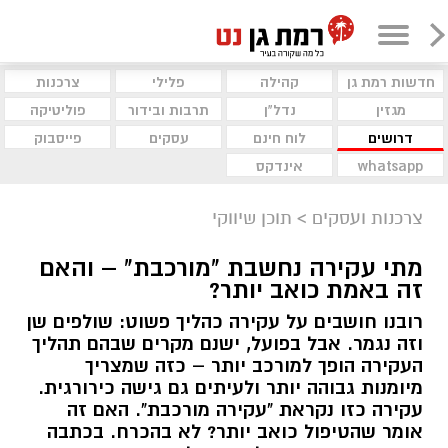
חדשות רמת גן
קהילה
פלילי
צרכנות
מגזין
נדל"ן
תרבות ובידור
פוליטיקה
דרושים
לוח חינם
עסקים
פייסבוק
whatsapp
אינדקס
צרכנות ועסקים
>
תוכן שיווקי
מתי עקירה נחשבת "מורכבת" – והאם
זה באמת כואב יותר?
רובנו חושבים על עקירה כהליך פשוט: שולפים שן
וזה נגמר. אבל בפועל, ישנם מקרים שבהם תהליך
העקירה הופך למורכב יותר – כזה שמצריך
מיומנות גבוהה יותר ולעיתים גם גישה כירורגית.
עקירה כזו נקראת "עקירה מורכבת". האם זה
אומר שהטיפול כואב יותר? לא בהכרח. בכתבה