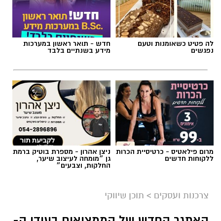
תגים:
שמאות טרום רכישה
לה פטיט כשאומנות וטעם
חדש - תואר ראשון במערכות
נפגשים
מידע בשנתיים בלבד
מרום פילאטיס - כרטיסיית הכרות
ניצן אהרון - מספרת בוטיק ברמת
ללקוחות חדשים
גן ״מומחה לעיצוב שיער,
החלקות, וצבעים״
צרכנות ועסקים
>
תוכן שיווקי
קרדיט תמונה בוסט מדיה
האתגר החדש של הממציאים בעידן ה-