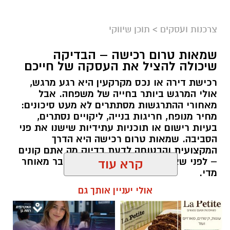
צרכנות ועסקים
>
תוכן שיווקי
שמאות טרום רכישה – הבדיקה
שיכולה להציל את העסקה של חייכם
רכישת דירה או נכס מקרקעין היא רגע מרגש,
אולי המרגש ביותר בחייה של משפחה. אבל
מאחורי ההתרגשות מסתתרים לא מעט סיכונים:
מחיר מנופח, חריגות בנייה, ליקויים נסתרים,
בעיות רישום או תוכניות עתידיות שישנו את פני
הסביבה. שמאות טרום רכישה היא הדרך
המקצועית והבטוחה לדעת בדיוק מה אתם קונים
– לפני שאתם חותמים, ולא אחרי שכבר מאוחר
קרא עוד
מדי.
אולי יעניין אותך גם
תוכן שיווקי / 09:51 05.08.26