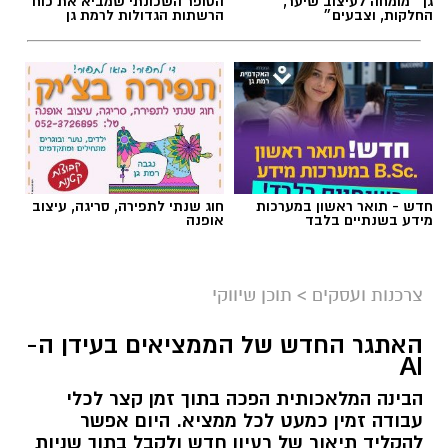
גן ״מומחה לעיצוב שיער,
הסופר השכונתי שמביא את כוח
החלקות, וצבעים״
הרשתות הגדולות לרמת גן
חדש - תואר ראשון במערכות
חוג שנתי לתפירה, סריגה, עיצוב
מידע בשנתיים בלבד
אופנה
צרכנות ועסקים
>
תוכן שיווקי
קרדיט תמונה בוסט מדיה
האתגר החדש של הממציאים בעידן ה-
AI
הבינה המלאכותית הפכה בתוך זמן קצר לכלי
מהי שמאות טרום רכישה?
עבודה זמין כמעט לכל ממציא. היום אפשר
להקליד תיאור של רעיון חדש ולקבל בתוך שניות