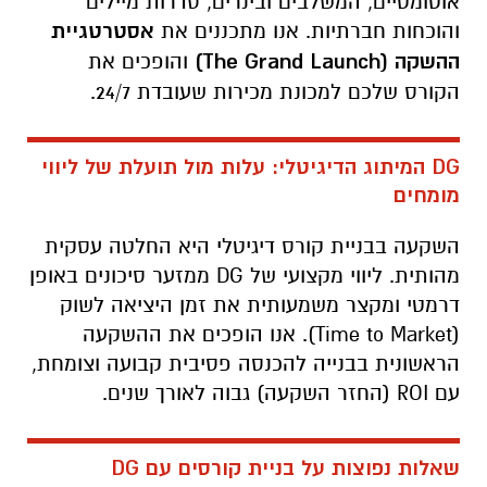
אוטומטיים, המשלבים ובינרים, סדרות מיילים
והוכחות חברתיות. אנו מתכננים את
אסטרטגיית
ההשקה (
The Grand Launch
)
והופכים את
הקורס שלכם למכונת מכירות שעובדת 24/7.
DG המיתוג הדיגיטלי: עלות מול תועלת של ליווי
מומחים
השקעה בבניית קורס דיגיטלי היא החלטה עסקית
מהותית. ליווי מקצועי של DG ממזער סיכונים באופן
דרמטי ומקצר משמעותית את זמן היציאה לשוק
(Time to Market). אנו הופכים את ההשקעה
הראשונית בבנייה להכנסה פסיבית קבועה וצומחת,
עם ROI (החזר השקעה) גבוה לאורך שנים.
שאלות נפוצות על בניית קורסים עם DG