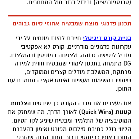
(טרנספורמציה) ובידול ברור מול המתחרים.
תכנון פדגוגי מנצח שמבטיח אחוזי סיום גבוהים
בניית קורס דיגיטלי
חייבת להיות מונחית על ידי
עקרונות פדגוגיים מודרניים. קורס לא אפקטיבי
מוביל לנטישה גבוהה, ולצניחה במוניטין ובהמלצות.
DG מתמחה בתכנון לימודי שמבטיח חווית למידה
מרתקת, המשלבת מודלים קצרים וממוקדים,
שימוש במשימות מעשיות ואינטראקציה מתמדת עם
התוכן.
אנו מעצבים את מבנה הקורס כך שיבטיח
הצלחות
קטנות (
Quick Wins
)
לאורך הדרך, מה שמחזק את
המוטיבציה של התלמיד ומבטיח שיגיע לקו הסיום.
הליווי כולל כתיבת סילבוס מפורט ואימון בהעברת
התוכן באופן כריזמטי וברור, מתוך הבנה שקורס