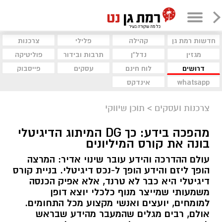
חדשות רמת גן
קהילה
פלילי
צרכנות
מגזין
נדל"ן
תרבות ובידור
פוליטיקה
דרושים
לוח חינם
עסקים
פייסבוק
whatsapp
אינדקס
צרכנות ועסקים
>
תוכן שיווקי
מהפכה בידע: כך DG המיתוג הדיגיטלי
בונה את קורס המיליונים
עולם ההדרכה והידע עובר שינוי אדיר: המרצה
הופך ליזם והידע הופך ל-נכס דיגיטלי. בניית קורס
דיגיטלי היא כבר לא טרנד, אלא אפיק הכנסה
משמעותי שמייצר מנוף כלכלי יוצא דופן
למומחים, יועצים ואנשי מקצוע מכל התחומים.
אולם, רבים מגלים שהמעבר מהידע שבראש