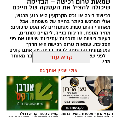
שמאות טרום רכישה – הבדיקה
שיכולה להציל את העסקה של חייכם
רכישת דירה או נכס מקרקעין היא רגע מרגש,
אולי המרגש ביותר בחייה של משפחה. אבל
מאחורי ההתרגשות מסתתרים לא מעט סיכונים:
מחיר מנופח, חריגות בנייה, ליקויים נסתרים,
בעיות רישום או תוכניות עתידיות שישנו את פני
הסביבה. שמאות טרום רכישה היא הדרך
המקצועית והבטוחה לדעת בדיוק מה אתם קונים
– לפני שאתם חותמים, ולא אחרי שכבר מאוחר
קרא עוד
מדי.
אולי יעניין אותך גם
תוכן שיווקי / 09:51 05.08.26
תגים:
שמאות טרום רכישה
ניצן אהרון - מספרת בוטיק ברמת
קפיצה קטנה קנייה גדולה: