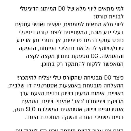
למי מתאים ליווי מלא של DG המיתוג הדיגיטלי
לבניית קורס?
ליווי מלא מתאים למומחים, יועצים ואנשי עסקים
בעלי ידע מוכח, המעוניינים ליצור קורס דיגיטלי
כנכס עסקי ברמת פרימיום, אך חסרי זמן או ידע
טכני/שיווקי לנהל את תהליכי הפיתוח, ההפקה
וההטמעה. DG מספקת פתרון מקצה לקצה
המאפשר ללקוח להתמקד רק בתוכן.
כיצד DG מבטיחה שהקורס שלי יצליח להימכר?
ההצלחה מובטחת באמצעות אסטרטגיה דו-שלבית:
ראשית, אימות הרעיון בשוק ובניית הצעת ערך
מדויקת שפותרת 'כאב' אמיתי. שנית, הטמעת
אסטרטגיית שיווק אוטומטית המשלבת SEO חזק,
בניית משפכי המרה והשקה מתוכננת היטב.
האם אני צריך להיות מומחה טכני כדי לעבוד עם