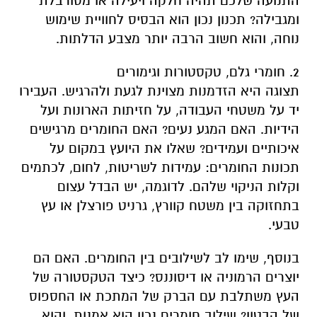
התנועה שלכם תהיה חלקה ויעילה או מסורבלת
ומגבילה? תכנון נכון הוא הבסיס לחוויית שימוש
נוחה, והוא חשוב הרבה יותר מצבע הדלתות.
2. חומרי גלם, טקסטורות וגימורים
תצוגה היא הזדמנות מצוינת לגעת ולהרגיש. העבירו
יד על משטחי העבודה, על חזיתות הארונות ועל
הידיות. האם המגע נעים? האם החומרים מרגישים
איכותיים ועמידים? שאלו את היועץ במקום על
תכונות החומרים: עמידות לשריטות, לחום, לכתמים
וקלות הניקוי שלהם. לדוגמה, יש הבדל עצום
בתחזוקה בין משטח קוורץ, גרניט פורצלן או עץ
טבעי.
בנוסף, שימו לב לשילובים בין החומרים. האם הם
יוצרים הרמוניה או דיסוננס? כיצד הטקסטורה של
העץ משתלבת עם הברק של המתכת או החספוס
של הבטון? שילוב חומרים נכון הוא אמנות, והוא