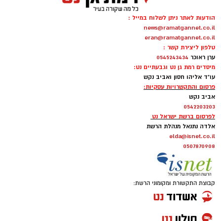
הודעות לאתר ניתן לשלוח במייל :
news@ramatgannet.co.il
eran@ramatgannet.co.il
טלפון ליצירת קשר :
ערן ראוכר
0545243434
מיסדים רמת גן נט וגבעתיים נט:
עו"ד אליהו חסון ואביב נקש
פרסום והתקשרויות עסקיות:
אביב נקש
0542203203
לפרסום ברשת ישראל נט
אלדה נתנאל מנהלת הרשת
elda@isnet.co.il
0507870908
קבוצת התקשורת ומקומוני הרשת: