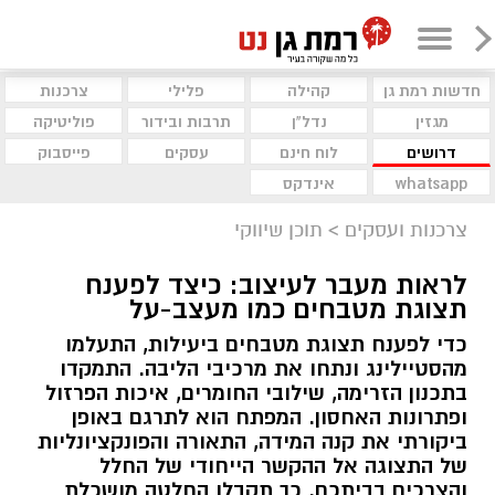
חדשות רמת גן
קהילה
פלילי
צרכנות
מגזין
נדל"ן
תרבות ובידור
פוליטיקה
דרושים
לוח חינם
עסקים
פייסבוק
whatsapp
אינדקס
צרכנות ועסקים
>
תוכן שיווקי
לראות מעבר לעיצוב: כיצד לפענח
תצוגת מטבחים כמו מעצב-על
כדי לפענח תצוגת מטבחים ביעילות, התעלמו
מהסטיילינג ונתחו את מרכיבי הליבה. התמקדו
בתכנון הזרימה, שילובי החומרים, איכות הפרזול
ופתרונות האחסון. המפתח הוא לתרגם באופן
ביקורתי את קנה המידה, התאורה והפונקציונליות
של התצוגה אל ההקשר הייחודי של החלל
והצרכים בביתכם. כך תקבלו החלטה מושכלת