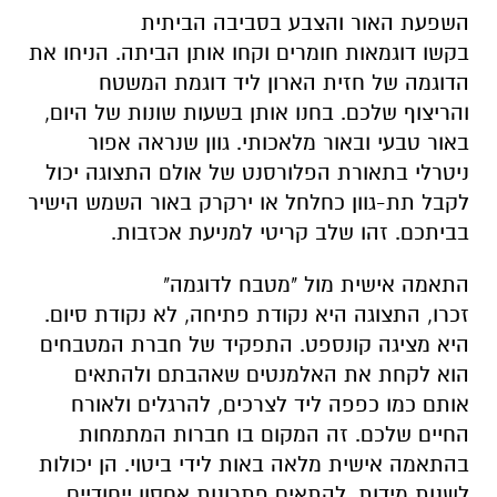
השפעת האור והצבע בסביבה הביתית
בקשו דוגמאות חומרים וקחו אותן הביתה. הניחו את
הדוגמה של חזית הארון ליד דוגמת המשטח
והריצוף שלכם. בחנו אותן בשעות שונות של היום,
באור טבעי ובאור מלאכותי. גוון שנראה אפור
ניטרלי בתאורת הפלורסנט של אולם התצוגה יכול
לקבל תת-גוון כחלחל או ירקרק באור השמש הישיר
בביתכם. זהו שלב קריטי למניעת אכזבות.
התאמה אישית מול "מטבח לדוגמה"
זכרו, התצוגה היא נקודת פתיחה, לא נקודת סיום.
היא מציגה קונספט. התפקיד של חברת המטבחים
הוא לקחת את האלמנטים שאהבתם ולהתאים
אותם כמו כפפה ליד לצרכים, להרגלים ולאורח
החיים שלכם. זה המקום בו חברות המתמחות
בהתאמה אישית מלאה באות לידי ביטוי. הן יכולות
לשנות מידות, להתאים פתרונות אחסון ייחודיים