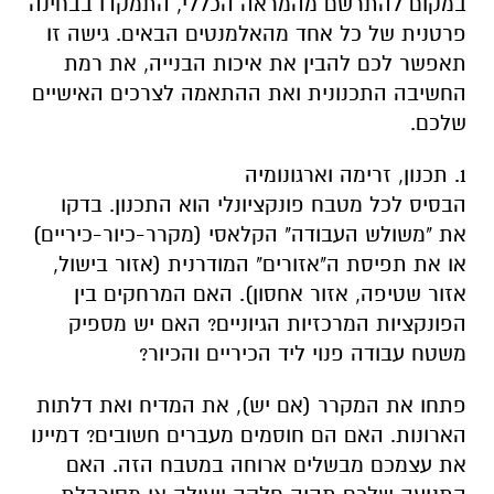
במקום להתרשם מהמראה הכללי, התמקדו בבחינה
פרטנית של כל אחד מהאלמנטים הבאים. גישה זו
תאפשר לכם להבין את איכות הבנייה, את רמת
החשיבה התכנונית ואת ההתאמה לצרכים האישיים
שלכם.
1. תכנון, זרימה וארגונומיה
הבסיס לכל מטבח פונקציונלי הוא התכנון. בדקו
את "משולש העבודה" הקלאסי (מקרר-כיור-כיריים)
או את תפיסת ה"אזורים" המודרנית (אזור בישול,
אזור שטיפה, אזור אחסון). האם המרחקים בין
הפונקציות המרכזיות הגיוניים? האם יש מספיק
משטח עבודה פנוי ליד הכיריים והכיור?
פתחו את המקרר (אם יש), את המדיח ואת דלתות
הארונות. האם הם חוסמים מעברים חשובים? דמיינו
את עצמכם מבשלים ארוחה במטבח הזה. האם