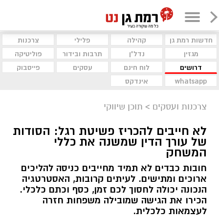
חדשות רמת גן
קהילה
פלילי
צרכנות
מגזין
נדל"ן
תרבות ובידור
פוליטיקה
דרושים
לוח חינם
עסקים
פייסבוק
whatsapp
אינדקס
צרכנות ועסקים
>
תוכן שיווקי
לא חייבים להכריז פשיטת רגל: הסודות
של עורך הדין שמשנה את כללי
המשחק
חובות כבדים לא תמיד מחייבים כניסה להליכים
ארוכים ומתישים. לעיתים קרובות, האסטרטגיה
הנכונה יכולה לחסוך לכם זמן, כסף וכתם כלכלי.
הכירו את הגישה שמובילה משפחות חזרה
לעצמאות כלכלית.