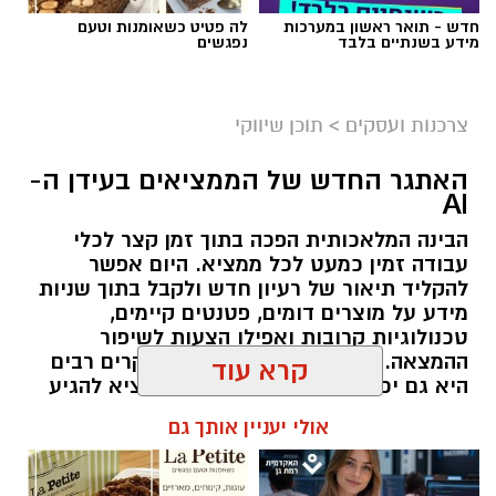
חדש - תואר ראשון במערכות
לה פטיט כשאומנות וטעם
מידע בשנתיים בלבד
נפגשים
צרכנות ועסקים
>
תוכן שיווקי
קרדיט תמונה בוסט מדיה
האתגר החדש של הממציאים בעידן ה-
AI
הבינה המלאכותית הפכה בתוך זמן קצר לכלי
מהי שמאות טרום רכישה?
עבודה זמין כמעט לכל ממציא. היום אפשר
להקליד תיאור של רעיון חדש ולקבל בתוך שניות
שמאות טרום רכישה היא חוות דעת מקצועית
מידע על מוצרים דומים, פטנטים קיימים,
הנערכת על ידי שמאי מקרקעין מוסמך עוד לפני
טכנולוגיות קרובות ואפילו הצעות לשיפור
ההמצאה. זו התפתחות מבורכת, ובמקרים רבים
החתימה על הסכם הרכישה. במסגרתה בוחן
היא גם יכולה לחסוך זמן ולעזור לממציא להגיע
השמאי את הנכס לעומק וקובע את שוויו האמיתי
מוכן יותר לפגישה עם איש מקצוע.
קרא עוד
בשוק החופשי, תוך בדיקה מקיפה של מצבו הפיזי,
התכנוני והמשפטי. כך מקבל הרוכש תמונה מלאה,
תוכן שיווקי / 09:14 21.07.26
אולי יעניין אותך גם
אובייקטיבית ובלתי תלויה – בסיס איתן לקבלת