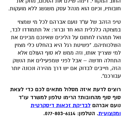
החוב המקורי. דימה שילם את הסכום, מחק את
חובותיו, וכיום הוא מנהל עסק משגשג ללא מועקות.
טיפ הזהב של עו"ד נועם אברהם לכל מי שמצוי
במצוקה כלכלית הוא חד וברור: אל תתמודדו לבד,
ואל תמהרו לחתום על הליכים שאינכם מבינים את
השלכותיהם. "פשיטת רגל היא בהחלט כלי מצוין
למי שצריך אותו, וזה ממש לא סוף העולם אלא
התחלה חדשה – אבל לפני שמפעילים את הנשק
הזה, חייבים לבדוק אם יש דרך מהירה ונכונה יותר
עבורכם".
רוצים לדעת איזה מסלול מתאים לכם כדי לצאת
סוף סוף מהחובות? הרימו טלפון למשרד עו"ד
נועם אברהם
לבדיקת זכאות דיסקרטית
ומקצועית
. הטלפון: 077-803-6114.