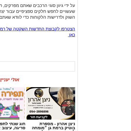
כאן
אולי יעניי
ניצן אהרון - מספרת
חוג שנתי לתפי
בוטיק ברמת גן ״מומחה
סריגה, עיצוב 
לעיצוב שיער, החלקות,
וצבעים״