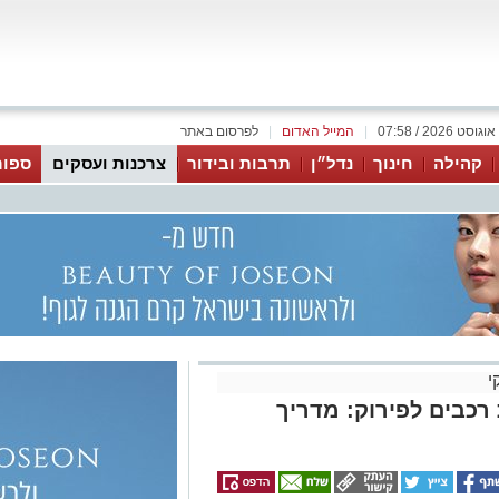
|
המייל האדום
|
לפרסום באתר
קהילה
חינוך
נדל״ן
תרבות ובידור
צרכנות ועסקים
ספור
י
רכבים לפירוק: מדריך