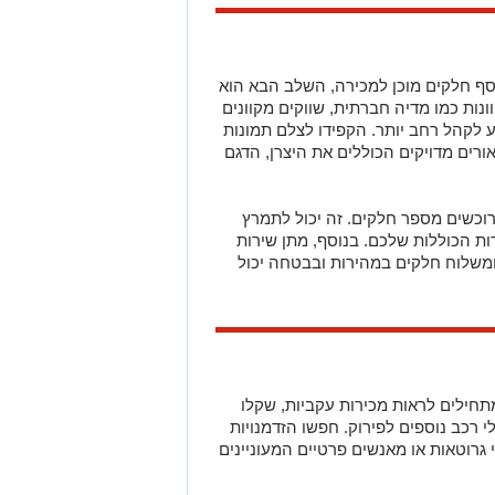
ע לקהל רחב יותר. הקפידו לצלם תמונות
ורים מדויקים הכוללים את היצרן, הדגם
רוכשים מספר חלקים. זה יכול לתמרץ
ות הכוללות שלכם. בנוסף, מתן שירות
ומשלוח חלקים במהירות ובבטחה יכול
חילים לראות מכירות עקביות, שקלו
 רכב נוספים לפירוק. חפשו הזדמנויות
גרוטאות או מאנשים פרטיים המעוניינים
וכלו למשוך מגוון רחב יותר של לקוחות
ים ודגמים שונים. שימו לב למגמות
 מחזיקים במלאי חלקים מבוקשים מאוד.
הצטרפו לקבוצת החדשות השקטה של רמת גן נט ב-WhatsApp כל החדשות לחצו