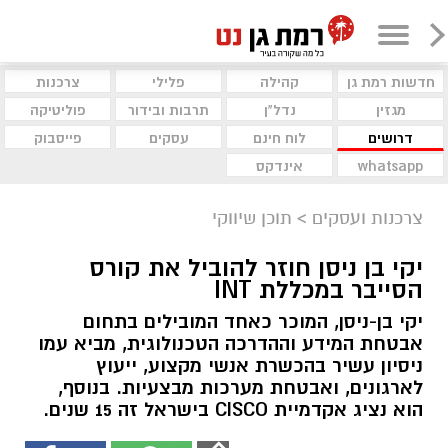
חדשות רמת גן
קהילה
פלילי
צרכנות
מגזין
נדל"ן
תרבות ובידור
פוליטיקה
דרושים
לוח חינם
עסקים
פייסבוק
whatsapp
אינדקס
צרכנות ועסקים
>
תוכן שיווקי
יקי בן ניסן חוזר להוביל את קורס
הסייבר במכללת INT
יקי בן-ניסן, המוכר כאחד המובילים בתחום
אבטחת המידע וההדרכה הטכנולוגית, מביא עמו
ניסיון עשיר בהכשרת אנשי מקצוע, ייעוץ
לארגונים, ואבטחת מערכות מבצעיות. בנוסף,
הוא נציג אקדמיית CISCO בישראל זה 15 שנים.