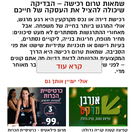
שמאות טרום רכישה – הבדיקה
שיכולה להציל את העסקה של חייכם
רכישת דירה או נכס מקרקעין היא רגע מרגש,
אולי המרגש ביותר בחייה של משפחה. אבל
מאחורי ההתרגשות מסתתרים לא מעט סיכונים:
מחיר מנופח, חריגות בנייה, ליקויים נסתרים,
בעיות רישום או תוכניות עתידיות שישנו את פני
הסביבה. שמאות טרום רכישה היא הדרך
המקצועית והבטוחה לדעת בדיוק מה אתם קונים
– לפני שאתם חותמים, ולא אחרי שכבר מאוחר
קרא עוד
מדי.
אולי יעניין אותך גם
תוכן שיווקי / 09:51 05.08.26
תגים:
שמאות טרום רכישה
קפיצה קטנה קנייה גדולה:
מרום פילאטיס - כרטיסיית הכרות