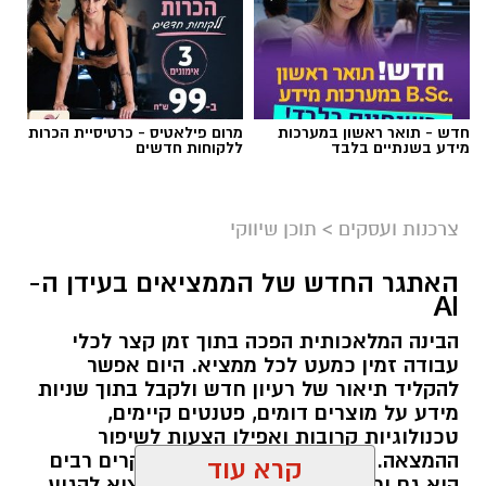
חדש - תואר ראשון במערכות
מרום פילאטיס - כרטיסיית הכרות
מידע בשנתיים בלבד
ללקוחות חדשים
צרכנות ועסקים
>
תוכן שיווקי
קרדיט תמונה בוסט מדיה
האתגר החדש של הממציאים בעידן ה-
AI
הבינה המלאכותית הפכה בתוך זמן קצר לכלי
מהי שמאות טרום רכישה?
עבודה זמין כמעט לכל ממציא. היום אפשר
להקליד תיאור של רעיון חדש ולקבל בתוך שניות
שמאות טרום רכישה היא חוות דעת מקצועית
מידע על מוצרים דומים, פטנטים קיימים,
הנערכת על ידי שמאי מקרקעין מוסמך עוד לפני
טכנולוגיות קרובות ואפילו הצעות לשיפור
ההמצאה. זו התפתחות מבורכת, ובמקרים רבים
החתימה על הסכם הרכישה. במסגרתה בוחן
קרא עוד
היא גם יכולה לחסוך זמן ולעזור לממציא להגיע