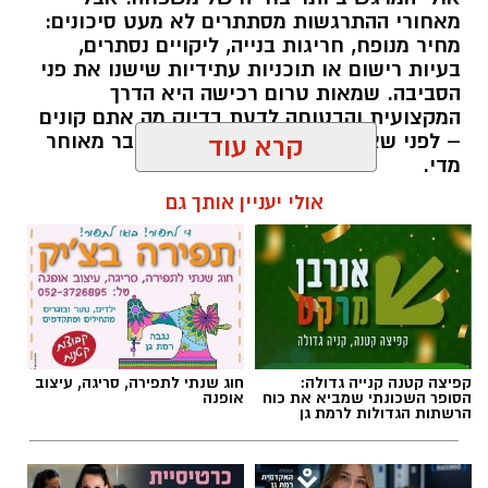
מאחורי ההתרגשות מסתתרים לא מעט סיכונים:
מחיר מנופח, חריגות בנייה, ליקויים נסתרים,
בעיות רישום או תוכניות עתידיות שישנו את פני
הסביבה. שמאות טרום רכישה היא הדרך
המקצועית והבטוחה לדעת בדיוק מה אתם קונים
– לפני שאתם חותמים, ולא אחרי שכבר מאוחר
קרא עוד
מדי.
אולי יעניין אותך גם
תוכן שיווקי / 09:51 05.08.26
תגים:
שמאות טרום רכישה
קפיצה קטנה קנייה גדולה:
חוג שנתי לתפירה, סריגה, עיצוב
הסופר השכונתי שמביא את כוח
אופנה
הרשתות הגדולות לרמת גן