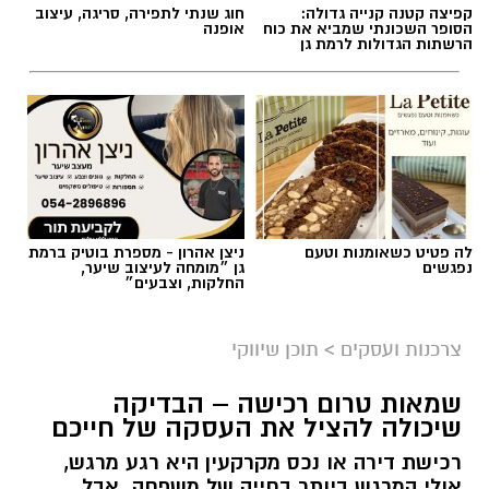
קפיצה קטנה קנייה גדולה:
חוג שנתי לתפירה, סריגה, עיצוב
הסופר השכונתי שמביא את כוח
אופנה
הרשתות הגדולות לרמת גן
לה פטיט כשאומנות וטעם
ניצן אהרון - מספרת בוטיק ברמת
נפגשים
גן ״מומחה לעיצוב שיער,
החלקות, וצבעים״
צרכנות ועסקים
>
תוכן שיווקי
שמאות טרום רכישה – הבדיקה
שיכולה להציל את העסקה של חייכם
רכישת דירה או נכס מקרקעין היא רגע מרגש,
אולי המרגש ביותר בחייה של משפחה. אבל