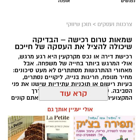
נפגשים
אופנה
צרכנות ועסקים
>
תוכן שיווקי
שמאות טרום רכישה – הבדיקה
שיכולה להציל את העסקה של חייכם
רכישת דירה או נכס מקרקעין היא רגע מרגש,
אולי המרגש ביותר בחייה של משפחה. אבל
מאחורי ההתרגשות מסתתרים לא מעט סיכונים:
מחיר מנופח, חריגות בנייה, ליקויים נסתרים,
בעיות רישום או תוכניות עתידיות שישנו את פני
הסביבה. שמאות טרום רכישה היא הדרך
המקצועית והבטוחה לדעת בדיוק מה אתם קונים
– לפני שאתם חותמים, ולא אחרי שכבר מאוחר
קרא עוד
מדי.
אולי יעניין אותך גם
תוכן שיווקי / 09:51 05.08.26