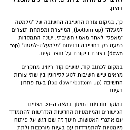
דמיון.
כך, במקום צורת החשיבה החשובה של "מלמטה
למעלה" (
bottom up
), המייצרת ומפתחת תוצרים
"מאפס" לאחר מאמץ חשיבתי, ישנה התמקדות
כמעט רק בחשיבה ובניתוח "מלמעלה-למטה" (
top
down
) בצורת ביקורת על תוצר קיים.
במקום לכתוב קוד, עושים קוד-ריוויו. מחקרים
מראים שיש חשיבות לנוע לסירוגין בין שתי צורות
החשיבה (
top down/bottom up
) בעת פתרון
בעיות.
במוקד תוכניות החינוך במאה ה-21, מצויים
הכישורים והמיומנויות החדשות הנדרשות להתמודד
עם אתגרי האנושות. חינוך זה שם דגש על פיתוח
מיומנויות להתמודדות עם בעיות מורכבות ולתת