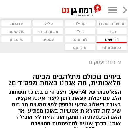
חדשות רמת גן
קהילה
פלילי
צרכנות
מגזין
נדל"ן
תרבות ובידור
פוליטיקה
דרושים
לוח חינם
עסקים
פייסבוק
whatsapp
אינדקס
צרכנות ועסקים
בימים שכולם מתלהבים מבינה
מלאכותית, מה אנחנו באמת מפסידים?
הצא'טבוט של OpenAI ניצב היום במרכז תשומת
הלב עם יכולת יוצאת דופן ליצור אינטראקציה
בצורת דיאלוג טבעי ולספק למשתמשים תגובות
שיכולות להיראות אנושיות באופן מפתיע, אך
האם הטכנולוגיה המתקדמת הזאת לא מובילה
אותנו בדרך שגויה להתפתחות החשיבה