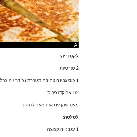
Ai
לקסדייה:
2 טורטיות
1 כוס גבינה צהובה מגוררת (צ׳דר / מוצרלה / גאודה)
1/2 אבוקדו פרוס
מעט שמן זית או חמאה לטיגון
לסלסה
:
1 עגבנייה קצוצה
1/4 בצל קטן קצוץ
חצי אבוקדו חתוך לקוביות