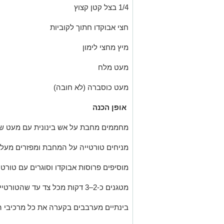
מיץ מחצי לימון
מעט מלח
מעט כוסברה (לא חובה)
אופן הכנה
מחממים מחבת על אש בינונית עם מעט שמ
מניחים טורטייה על המחבת ומפזרים מעל 
מוסיפים פרוסות אבוקדו וסוגרים עם טורטי
מטגנים כ-2–3 דקות מכל צד עד שהטורטייה זהובה והגבינה נמסה.
בינתיים מערבבים בקערה את כל מרכיבי 
חותכים את הקסדייה למשולשים ומגישים 
טיפ קטן
:
אפשר להוסיף גם טונה, עוף, תירס או פלפ