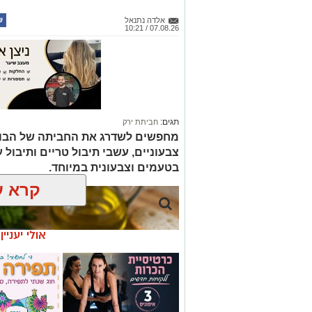
תגים:
חביתת ירק
מחפשים לשדרג את החביתה של הבוק
צבעוניים, עשבי תיבול טריים ותיבול ע
בטעמים וצבעונית במיוחד.
קרא ע
אולי יעניי
מרום פילאטיס -
חוג שנתי לתפי
כרטיסיית הכרות
סריגה, עיצוב 
ללקוחות חדשים