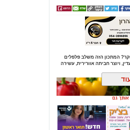
ר? המתכון הזה משלב פלפלים
דין, ויוצר חביתה אוורירית, עשירה
וד
ן אותך גם
רה,
חדש - תואר ראשון
אופנה
במערכות מידע
בשנתיים בלבד