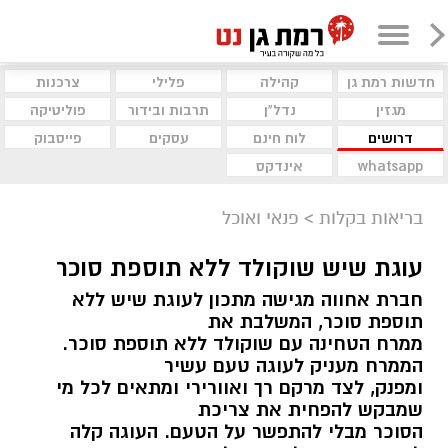
חדשות רמת גן
קהילה
פלילי
צרכנות
מגזין
נדל"ן
תרבות ובידור
פוליטיקה
דרושים
לוח חינם
עסקים
פייסבוק
whatsapp
אינדקס
בריאות בקלות
>
פנאי ואוכל
עוגת שיש שוקולד ללא תוספת סוכר
חברת אחווה מגישה מתכון לעוגת שיש ללא
תוספת סוכר, המשלבת את
ממרח הטחינה עם שוקולד ללא תוספת סוכר.
הממרח מעניק לעוגה טעם עשיר
ומפנק, לצד מרקם רך ואוורירי ומתאים לכל מי
שמבקש להפחית את צריכת
הסוכר מבלי להתפשר על הטעם. העוגה קלה