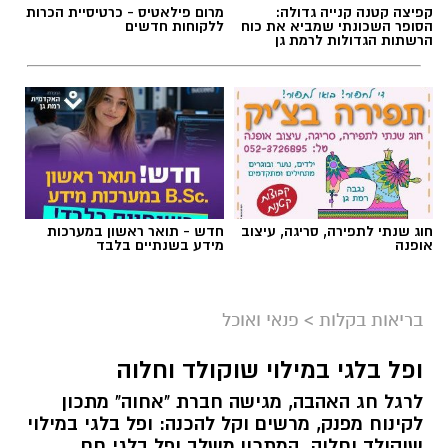
קפיצה קטנה קנייה גדולה:
מרום פילאטיס - כרטיסיית הכרות
הסופר השכונתי שמביא את כוח
ללקוחות חדשים
הרשתות הגדולות לרמת גן
חוג שנתי לתפירה, סריגה, עיצוב
חדש - תואר ראשון במערכות
אופנה
מידע בשנתיים בלבד
ai
מצרכים (ל-2 מנות)
בריאות בקלות
>
פנאי ואוכל
4 ביצים
ופל בלגי במילוי שוקולד וחלוה
½ פלפל אדום, חתוך לקוביות קטנות
לרגל חג האהבה, מגישה חברת "אחוה" מתכון
½ פלפל צהוב, חתוך לקוביות קטנות
לקינוח מפנק, מרשים וקל להכנה: ופל בלגי במילוי
¼ פלפל ירוק, חתוך לקוביות קטנות
שוקולד וחלוה. המתכון משלב ופל בלגי חם