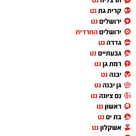
1 כף אבקת אפייה
קורט מלח
למילוי
:
1/2 כוס
ממרח חלוה של "אחוה"
1/2 כוס
ממרח טחינה בטעם שוקולד ללא תוספת
סוכר של "אחוה
"
אופן ההכנה
:
מכינים את הבלילה: בקערה טורפים את
הביצים, הסוכר ותמצית הווניל.
ישראל נט
רמת גן חדשות
מוסיפים את השמן והחלב וממשיכים לטרוף
רמת גן חינוך
עד לקבלת תערובת אחידה.
רמת גן עיריה
מנפים פנימה את הקמח, אבקת האפייה