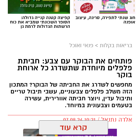
מחפשים לשדרג את החביתה של הבוקר? המתכון
הזה משלב פלפלים צבעוניים, עשבי תיבול טריים
ותיבול עדין, ויוצר חביתה אוורירית, עשירה
בטעמים וצבעונית במיוחד.
אלדה נתנאל / 10:21 07.08.26
קרא עוד
אולי יעניין אותך גם
תגים:
חביתת ירק
חדש - תואר ראשון במערכות
לה פטיט כשאומנות וטעם
מידע בשנתיים בלבד
נפגשים