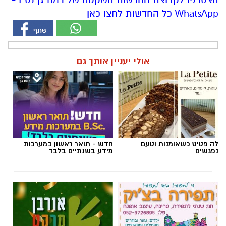
לה פטיט כשאומנות וטעם
חדש - תואר ראשון במערכות
נפגשים
מידע בשנתיים בלבד
חוג שנתי לתפירה, סריגה, עיצוב
קפיצה קטנה קנייה גדולה:
אופנה
הסופר השכונתי שמביא את כוח
הרשתות הגדולות לרמת גן
בריאות בקלות
>
פנאי ואוכל
פותחים את הבוקר עם צבע: חביתת
פלפלים מיוחדת שתשדרג כל ארוחת
בוקר