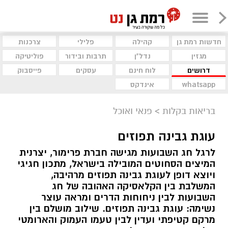
חדשות רמת גן
קהילה
פלילי
צרכנות
מגזין
נדל"ן
תרבות ובידור
פוליטיקה
דרושים
לוח חינם
עסקים
פייסבוק
whatsapp
אינדקס
בריאות בקלות
>
פנאי ואוכל
עוגת גבינה תפוזים
לרגל חג השבועות מגישה חברת פרימור, יצרנית
המיצים הסחוטים המובילה בישראל, מתכון חגיגי
ויוצא דופן לעוגת גבינה תפוזים מרהיבה,
המשלבת בין הקלאסיקה האהובה של חג
השבועות לבין ניחוחות הדרים ומראה עוצר
נשימה: עוגת גבינה תפוזים. שילוב מושלם בין
מרקם קטיפתי ועדין לבין טעמו העמוק והארומטי