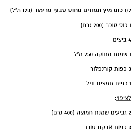
1 כפית תמצית וניל
לציפוי
:
2 גביעים שמנת חמוצה (400 גרם)
3 כפות אבקת סוכר
3 כפות תפוזים מסוכרים / תפוז ננסי מסוכר
אופן ההכנה
:
מכינים את הבסיס: בקערה מערבבים את
הביסקוויטים הטחונים עם החמאה המומסת
עד לקבלת תערובת לחה. מהדקים לתחתית
התבנית ומכניסים למקרר למשך כ-15 דקות.
מחממים תנור ל- 160 מעלות.
מערבבים בקערה גבינה לבנה, גבינת שמנת