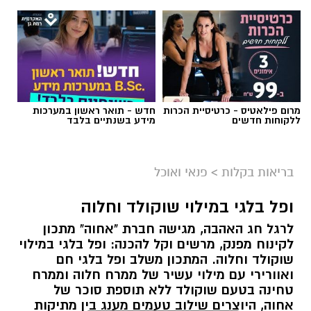
מרום פילאטיס - כרטיסיית הכרות
חדש - תואר ראשון במערכות
ללקוחות חדשים
מידע בשנתיים בלבד
ai
מצרכים (ל-2 מנות)
בריאות בקלות
>
פנאי ואוכל
4 ביצים
ופל בלגי במילוי שוקולד וחלוה
½ פלפל אדום, חתוך לקוביות קטנות
לרגל חג האהבה, מגישה חברת "אחוה" מתכון
½ פלפל צהוב, חתוך לקוביות קטנות
לקינוח מפנק, מרשים וקל להכנה: ופל בלגי במילוי
¼ פלפל ירוק, חתוך לקוביות קטנות
שוקולד וחלוה. המתכון משלב ופל בלגי חם
½ בצל קטן קצוץ דק (לא חובה)
ואוורירי עם מילוי עשיר של ממרח חלוה וממרח
2 כפות פטרוזיליה קצוצה
טחינה בטעם שוקולד ללא תוספת סוכר של
אחוה, היוצרים שילוב טעמים מענג בין מתיקות
2 כפות עירית קצוצה
השוקולד לעומק הטעם הייחודי של החלוה.
2 כפות גבינה בולגרית מפוררת (לא חובה)
המתכון פשוט ומהיר להכנה, אינו דורש מיומנות
½ כפית פפריקה מתוקה
מיוחדת ומתאים לכל מי שמעוניין להפתיע את בן
קרא עוד
קורט כורכום (לצבע)
או בת הזוג במחווה מתוקה ומיוחדת. בין אם