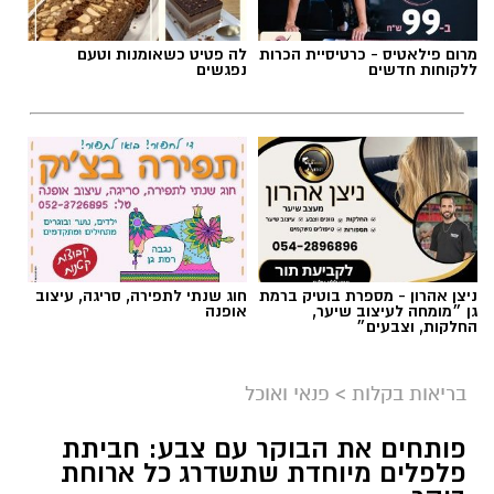
ניצן אהרון - מספרת בוטיק ברמת
חוג שנתי לתפירה, סריגה, עיצוב
גן ״מומחה לעיצוב שיער,
אופנה
החלקות, וצבעים״
בריאות בקלות
>
פנאי ואוכל
פותחים את הבוקר עם צבע: חביתת
פלפלים מיוחדת שתשדרג כל ארוחת
בוקר
מחפשים לשדרג את החביתה של הבוקר? המתכון
הזה משלב פלפלים צבעוניים, עשבי תיבול טריים
ותיבול עדין, ויוצר חביתה אוורירית, עשירה