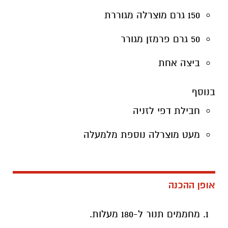
ביצה אחת
בנוסף
חבילת דפי לזניה
מעט מוצרלה נוספת מלמעלה
אופן ההכנה
מחממים תנור ל-180 מעלות.
מכינים את הרוטב: מחממים שמן זית, מוסיפים
שום לדקה ואז את רוטב העגבניות והתבלינים.
מבשלים 5 דקות.