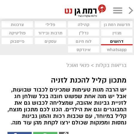
חדשות רמת גן
קהילה
פלילי
צרכנות
מגזין
נדל"ן
תרבות ובידור
פוליטיקה
דרושים
לוח חינם
עסקים
פייסבוק
whatsapp
אינדקס
בריאות בקלות
>
פנאי ואוכל
מתכון קליל להכנת לזניה
יש הרבה מנות טעימות שמכינים לכבוד שבועות,
אבל יש מנה אחת שפשוט חובה בכל שולחן חג
לזניית גבינות אהובה, שמצליחה לכבוש גם את
המבוגרים וגם את הילדים. הכנו לכם מתכון מנצח,
קליל במיוחד, עם שכבות רכות והמון גבינות
נמסות ומפנקות שכולם ירצו לקחת מהן עוד מנה.