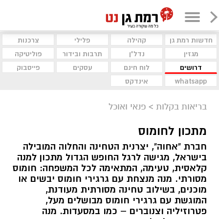
חדשות רמת גן
קהילה
פלילי
צרכנות
מגזין
נדל"ן
תרבות ובידור
פוליטיקה
דרושים
לוח חינם
עסקים
פייסבוק
whatsapp
אינדקס
בריאות בקלות
>
פנאי ואוכל
מתכון לחומוס
חברת "אחוה", יצרנית הטחינה והחלוה המובילה
בישראל, מגישה לרגל החופש הגדול מתכון למנה
קלאסית, טעימה, המתאימה לכל המשפחה: חומוס
מסורתי. מנה מנצחת עם גרגירי חומוס יבשים או
מוכנים, בשילוב טחינה מסורתית מעודנת,
המוגשת עם גרגירי חומוס מבושלים מעל,
פטרוזיליה וצנוברים – כמו במסעדות. מנה