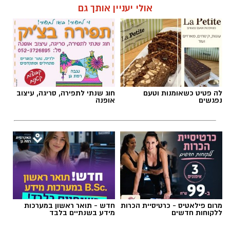
לה פטיט כשאומנות וטעם
חוג שנתי לתפירה, סריגה, עיצוב
נפגשים
אופנה
מרום פילאטיס - כרטיסיית הכרות
חדש - תואר ראשון במערכות
ללקוחות חדשים
מידע בשנתיים בלבד
ai
מצרכים (ל-2 מנות)
בריאות בקלות
>
פנאי ואוכל
4 ביצים
ופל בלגי במילוי שוקולד וחלוה