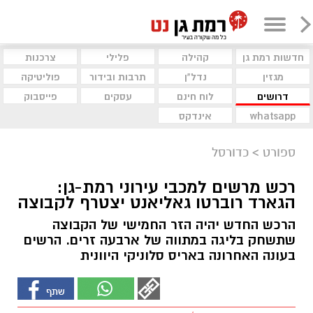
חדשות רמת גן
קהילה
פלילי
צרכנות
מגזין
נדל"ן
תרבות ובידור
פוליטיקה
דרושים
לוח חינם
עסקים
פייסבוק
whatsapp
אינדקס
ספורט
>
כדורסל
רכש מרשים למכבי עירוני רמת-גן:
הגארד רוברטו גאליאנט יצטרף לקבוצה
הרכש החדש יהיה הזר החמישי של הקבוצה
שתשחק בליגה במתווה של ארבעה זרים. הרשים
בעונה האחרונה באריס סלוניקי היוונית