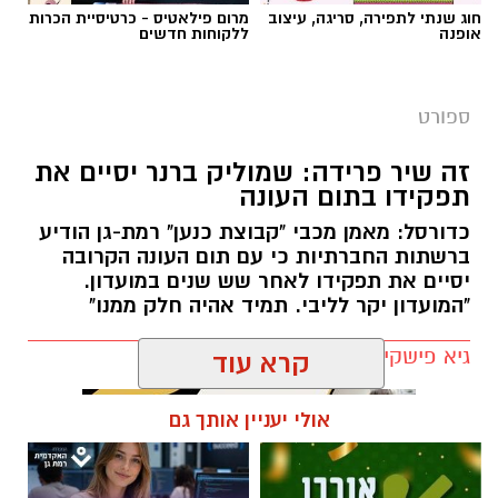
צילום באדיבות מכבי קבוצת כנען רמת-גן
חוג שנתי לתפירה, סריגה, עיצוב
מרום פילאטיס - כרטיסיית הכרות
אופנה
ללקוחות חדשים
אלעד חסין (46) יאמן בעונת המשחקים הקרובה
2026/2027 את מכבי קבוצת כנען רמת גן, שנפרדה
ספורט
משמוליק ברנר שאימן את הקבוצה בשש השנים
האחרונות.
זה שיר פרידה: שמוליק ברנר יסיים את
תפקידו בתום העונה
לחסין ניסיון רב באימון קבוצות בליגת העל בישראל
כדורסל: מאמן מכבי "קבוצת כנען" רמת-גן הודיע
כמאמן ראשי: הוא אימן במכבי חיפה, הפועל חולון,
ברשתות החברתיות כי עם תום העונה הקרובה
מכבי קריית גת, הפועל חיפה (שתי קדנציות) ועירוני
יסיים את תפקידו לאחר שש שנים במועדון.
נס ציונה. בעונת המשחקים האחרונה (2025/2026)
"המועדון יקר לליבי. תמיד אהיה חלק ממנו"
העלה את הפועל אילת לליגת העל מהמקום
גיא פישקין / 11:44 26.05.26
הראשון.
קרא עוד
עוד קודם לכן, לפני 21 שנים, בעונת 2004/2005
שימש חסין כעוזרו של פיני גרשון במכבי תל אביב,
אולי יעניין אותך גם
עונה בה זכתה הקבוצה ביורוליג (במוסקבה),