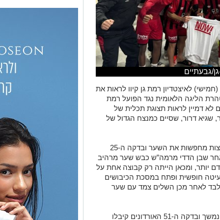
ן/גבעתיים
חמישי) לאיצטדיון רמת גן קיוו לראות את
רת הליגה הלאומית נגד הפועל רמת
 לא דמיין לראות תצוגת תכלית של
מספר 10 באדום-שחור, שגיא דרור, שסיים כמנצח הגדול של
המשחק נפתח עם קצב טוב, כששתי הקבוצות מחפשות את השער ובדקה ה-25
אחר שבן הדדי מרמה”ש כבש שער מרהיב
 יותר, ומכאן הייתה רק קבוצה אחת על
 דרור ניגש לבעיטה חופשית ופתח במסכת הכיבושים
בלבד לאחר מכן השלים צמד עם שער
במחצית השנייה הקצב הטוב של המשחק נמשך ובדקה ה-51 האורדונים קיבלו