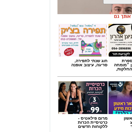
ן אותך גם
מספרת
חוג שנתי לתפירה,
ן ״מומחה
סריגה, עיצוב אופנה
החלקות,
אלעד חסין (46) יאמן בעונת המשחקים הקרובה 2026/2027 את מכבי קבוצת כנען
שון
מרום פילאטיס -
ת הקבוצה בשש השנים האחרונות.
כרטיסיית הכרות
ללקוחות חדשים