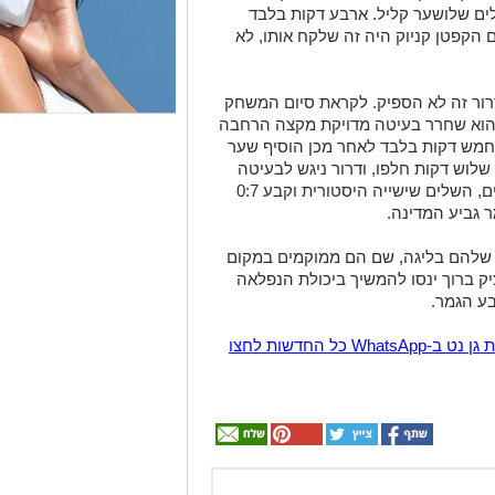
שלים שלושער קליל. ארבע דקות בלבד
 הקפטן קניוק היה זה שלקח אותו, לא
רור זה לא הספיק. לקראת סיום המשחק
בלנו בליץ נוסף של החלוץ. בדקה ה-78 הוא שחרר בעיטה מדויקת מקצה הרחבה
חמש דקות בלבד לאחר מכן הוסיף שער
לוש דקות חלפו, ודרור ניגש לבעיטה
חופשית נוספת וגם אותה דייק ישר לחיבורים, השלים שישייה היסטורית וקבע 0:7
 גביע המדינה.
 שלהם בליגה, שם הם ממוקמים במקום
יק ברוך ינסו להמשיך ביכולת הנפלאה
ע הגמר.
הצטרפו לקבוצת החדשות השקטה של רמת גן נט ב-WhatsApp כל החדשות לחצו