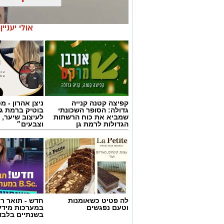
אולי יעניי
קפיצה קטנה קנייה
ניצן אהרון - 
גדולה: הסופר השכונתי
בוטיק ברמת ג
שמביא את כוח הרשתות
לעיצוב שיער, 
הגדולות לרמת גן
וצבעים״
צילום באדיבות מכבי קבוצת כנען רמת-גן
לה פטיט כשאומנות
חדש - תואר רא
רמת גן, שנפרדה משמוליק ברנר שאימן א
וטעם נפגשים
במערכות מידע
בשנתיים בלבד