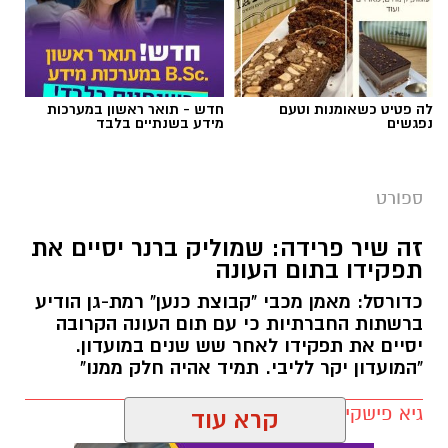
צילום באדיבות מכבי קבוצת כנען רמת-גן
לה פטיט כשאומנות וטעם
חדש - תואר ראשון במערכות
נפגשים
מידע בשנתיים בלבד
אלעד חסין (46) יאמן בעונת המשחקים הקרובה
2026/2027 את מכבי קבוצת כנען רמת גן, שנפרדה
ספורט
משמוליק ברנר שאימן את הקבוצה בשש השנים
האחרונות.
זה שיר פרידה: שמוליק ברנר יסיים את
תפקידו בתום העונה
לחסין ניסיון רב באימון קבוצות בליגת העל בישראל
כדורסל: מאמן מכבי "קבוצת כנען" רמת-גן הודיע
כמאמן ראשי: הוא אימן במכבי חיפה, הפועל חולון,
ברשתות החברתיות כי עם תום העונה הקרובה
מכבי קריית גת, הפועל חיפה (שתי קדנציות) ועירוני
יסיים את תפקידו לאחר שש שנים במועדון.
נס ציונה. בעונת המשחקים האחרונה (2025/2026)
"המועדון יקר לליבי. תמיד אהיה חלק ממנו"
העלה את הפועל אילת לליגת העל מהמקום
גיא פישקין / 11:44 26.05.26
הראשון.
קרא עוד