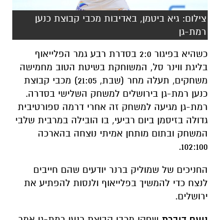
צילום: גיא ביטמן, באדיבות מכבי קבוצת כנען
רמת-גן
כשהיא בפיגור 2:0 בסדרת רבע גמר הפלייאוף
בליגת ווינר סל, המשוחקת בשיטת הטוב מחמישה
משחקים, תעלה מחר (שבת, 21:05) מכבי קבוצת
כנען רמת-גן בירושלים למשחק השלישי בסדרה.
רמת-גן מגיעה למשחק זה אחרי דרמה ספורטיבית
גדולה בזיסמן ביום רביעי, בו הובילה במרבית שלבי
המשחק ובתום מותחן אמיתי נוצחה בהארכה
102:100.
החניכים של שמוליק ברנר יודעים שהם חייבים
לנצח כדי להמשיך בפלייאוף ולנסות להפתיע את
ירושלים.
נועם דוברת
שחקן מכבי קבוצת כנען רמת-גן אמר