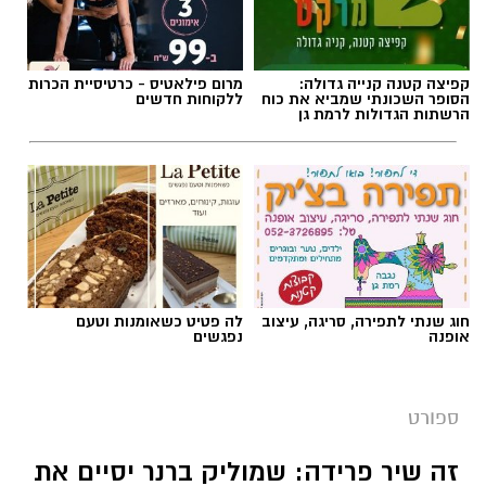
קפיצה קטנה קנייה גדולה:
מרום פילאטיס - כרטיסיית הכרות
הסופר השכונתי שמביא את כוח
ללקוחות חדשים
הרשתות הגדולות לרמת גן
צילום באדיבות מכבי קבוצת כנען רמת-גן
חוג שנתי לתפירה, סריגה, עיצוב
לה פטיט כשאומנות וטעם
אופנה
נפגשים
אלעד חסין (46) יאמן בעונת המשחקים הקרובה
2026/2027 את מכבי קבוצת כנען רמת גן, שנפרדה
ספורט
משמוליק ברנר שאימן את הקבוצה בשש השנים
האחרונות.
זה שיר פרידה: שמוליק ברנר יסיים את