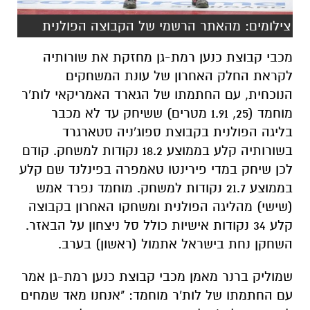
צילומים: מהאתר הרשמי של הקבוצה הפולנית
מכבי קבוצת כנען רמת-גן מחזקת את שורותיה
לקראת החלק האחרון של עונת המשחקים
הנוכחית, עם החתמתו של הגארד האמריקאי לות'ר
מוחמד (25, 1.91 מטרים) ששיחק עד לא מכבר
בליגה הפולנית בקבוצת ספוג'ניה סטארגרד
בשורותיה קלע בממוצע 18.2 נקודות למשחק. קודם
לכן שיחק במדי פירינטו טאמפרה בפינלנד שם קלע
בממוצע 21.7 נקודות למשחק. מוחמד נפרד אמש
(שישי) מהליגה הפולנית ומשחקו האחרון בקבוצה
קלע 34 נקודות אישיות כולל סל ניצחון על הבאזר.
השחקן נחת בישראל אתמול (ראשון) בערב.
שמוליק ברנר מאמן מכבי קבוצת כנען רמת-גן אמר
עם החתמתו של לות'ר מוחמד: "אנחנו מאד שמחים