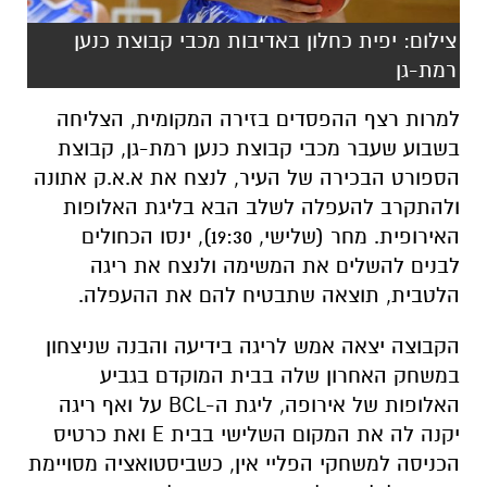
צילום: יפית כחלון באדיבות מכבי קבוצת כנען
רמת-גן
למרות רצף ההפסדים בזירה המקומית, הצליחה
בשבוע שעבר מכבי קבוצת כנען רמת-גן, קבוצת
הספורט הבכירה של העיר, לנצח את א.א.ק אתונה
ולהתקרב להעפלה לשלב הבא בליגת האלופות
האירופית. מחר (שלישי, 19:30), ינסו הכחולים
לבנים להשלים את המשימה ולנצח את ריגה
הלטבית, תוצאה שתבטיח להם את ההעפלה.
הקבוצה יצאה אמש לריגה בידיעה והבנה שניצחון
במשחק האחרון שלה בבית המוקדם בגביע
האלופות של אירופה, ליגת ה-BCL על ואף ריגה
יקנה לה את המקום השלישי בבית E ואת כרטיס
הכניסה למשחקי הפליי אין, כשביסטואציה מסויימת