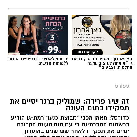
צילום באדיבות מכבי קבוצת כנען רמת-גן
ניצן אהרון - מספרת בוטיק ברמת
מרום פילאטיס - כרטיסיית הכרות
גן ״מומחה לעיצוב שיער,
ללקוחות חדשים
החלקות, וצבעים״
אלעד חסין (46) יאמן בעונת המשחקים הקרובה
2026/2027 את מכבי קבוצת כנען רמת גן, שנפרדה
ספורט
משמוליק ברנר שאימן את הקבוצה בשש השנים
האחרונות.
זה שיר פרידה: שמוליק ברנר יסיים את
תפקידו בתום העונה
לחסין ניסיון רב באימון קבוצות בליגת העל בישראל
כדורסל: מאמן מכבי "קבוצת כנען" רמת-גן הודיע
כמאמן ראשי: הוא אימן במכבי חיפה, הפועל חולון,
ברשתות החברתיות כי עם תום העונה הקרובה
מכבי קריית גת, הפועל חיפה (שתי קדנציות) ועירוני
יסיים את תפקידו לאחר שש שנים במועדון.
נס ציונה. בעונת המשחקים האחרונה (2025/2026)