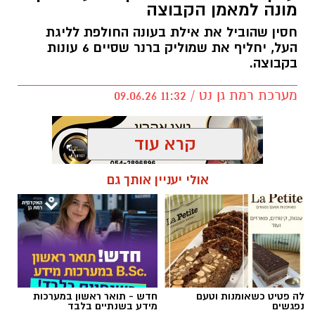
מונה למאמן הקבוצה
חסין שהוביל את אילת בעונה החולפת לליגת
העל, יחליף את שמוליק ברנר שסיים 6 עונות
בקבוצה.
מערכת רמת גן נט / 11:32 09.06.26
קרא עוד
אולי יעניין אותך גם
תגים:
אלעד חסין
,
מכבי רמת גן
לה פטיט כשאומנות וטעם
חדש - תואר ראשון במערכות
נפגשים
מידע בשנתיים בלבד