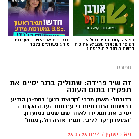
צילום באדיבות מכבי קבוצת כנען רמת-גן
קפיצה קטנה קנייה גדולה:
חדש - תואר ראשון במערכות
הסופר השכונתי שמביא את כוח
מידע בשנתיים בלבד
הרשתות הגדולות לרמת גן
אלעד חסין (46) יאמן בעונת המשחקים הקרובה
2026/2027 את מכבי קבוצת כנען רמת גן, שנפרדה
ספורט
משמוליק ברנר שאימן את הקבוצה בשש השנים
האחרונות.
זה שיר פרידה: שמוליק ברנר יסיים את
תפקידו בתום העונה
לחסין ניסיון רב באימון קבוצות בליגת העל בישראל
כדורסל: מאמן מכבי "קבוצת כנען" רמת-גן הודיע
כמאמן ראשי: הוא אימן במכבי חיפה, הפועל חולון,
ברשתות החברתיות כי עם תום העונה הקרובה
מכבי קריית גת, הפועל חיפה (שתי קדנציות) ועירוני
יסיים את תפקידו לאחר שש שנים במועדון.
נס ציונה. בעונת המשחקים האחרונה (2025/2026)
"המועדון יקר לליבי. תמיד אהיה חלק ממנו"
העלה את הפועל אילת לליגת העל מהמקום
גיא פישקין / 11:44 26.05.26
הראשון.