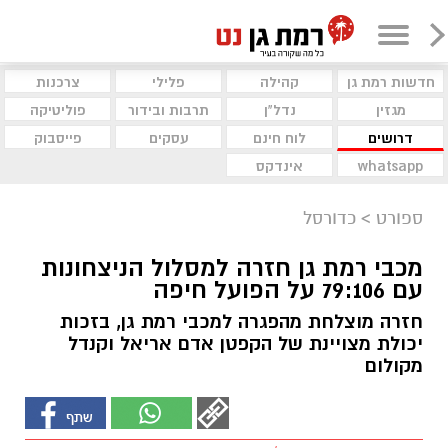
חדשות רמת גן
קהילה
פלילי
צרכנות
מגזין
נדל"ן
תרבות ובידור
פוליטיקה
דרושים
לוח חינם
עסקים
פייסבוק
whatsapp
אינדקס
ספורט
>
כדורסל
מכבי רמת גן חזרה למסלול הניצחונות
עם 79:106 על הפועל חיפה
חזרה מוצלחת מהפגרה למכבי רמת גן, בזכות
יכולת מצויינת של הקפטן אדם אריאל וקנדל
מקולום