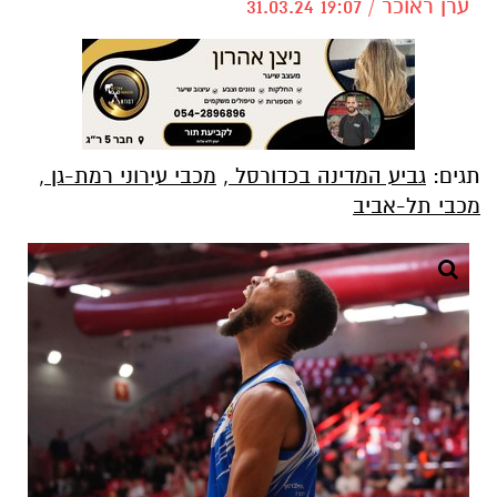
ערן ראוכר / 19:07 31.03.24
תגים:
גביע המדינה בכדורסל
,
מכבי עירוני רמת-גן
,
מכבי תל-אביב