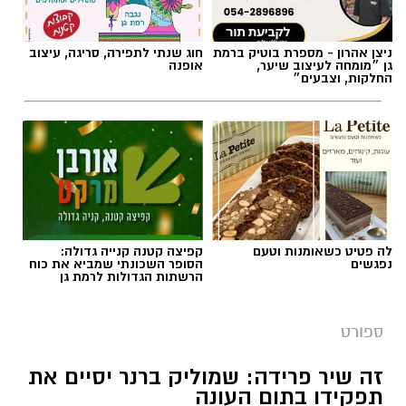
ניצן אהרון - מספרת בוטיק ברמת
חוג שנתי לתפירה, סריגה, עיצוב
גן ״מומחה לעיצוב שיער,
אופנה
החלקות, וצבעים״
צילום באדיבות מכבי קבוצת כנען רמת-גן
לה פטיט כשאומנות וטעם
קפיצה קטנה קנייה גדולה:
נפגשים
הסופר השכונתי שמביא את כוח
הרשתות הגדולות לרמת גן
אלעד חסין (46) יאמן בעונת המשחקים הקרובה
2026/2027 את מכבי קבוצת כנען רמת גן, שנפרדה
ספורט
משמוליק ברנר שאימן את הקבוצה בשש השנים
האחרונות.
זה שיר פרידה: שמוליק ברנר יסיים את
תפקידו בתום העונה
לחסין ניסיון רב באימון קבוצות בליגת העל בישראל