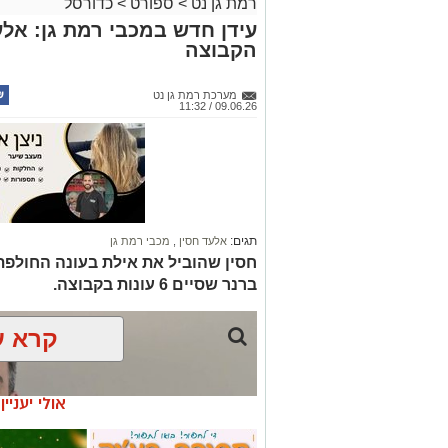
רמת גן נט
>
ספורט
>
כדורסל
עידן חדש במכבי רמת גן: אלע
הקבוצה
מערכת רמת גן נט
09.06.26 / 11:32
תגים:
אלעד חסין
,
מכבי רמת גן
חסין שהוביל את אילת בעונה החולפת
ברנר שסיים 6 עונות בקבוצה.
קרא ע
אולי יעניי