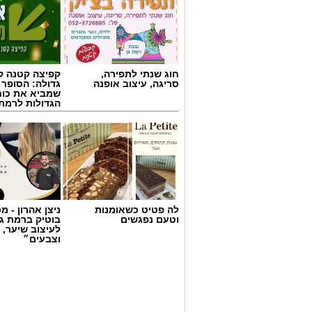
חוג שנתי לתפירה,
קפיצה קטנה קנ
סריגה, עיצוב אופנה
גדולה: הסופר 
שמביא את כוח
הגדולות לרמת 
צילום באדיבות מכבי קבוצת כנען רמת-גן
לה פטיט כשאומנות
ניצן אהרון - 
רמת גן, שנפרדה משמוליק ברנר שאימן א
וטעם נפגשים
בוטיק ברמת ג
לעיצוב שיער, 
וצבעים״
לחסין ניסיון רב באימון קבוצות בליגת הע
חיפה, הפועל חולון, מכבי קריית גת, הפועל 
בעונ
מהמקום הראשון.