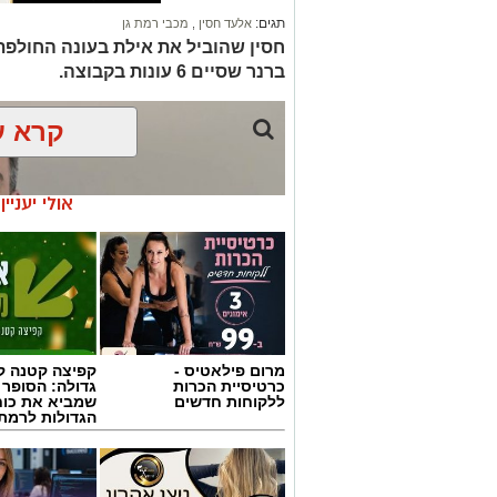
תגים:
אלעד חסין
,
מכבי רמת גן
חסין שהוביל את אילת בעונה החולפת
ברנר שסיים 6 עונות בקבוצה.
קרא ע
אולי יעניי
מרום פילאטיס -
קפיצה קטנה קנ
כרטיסיית הכרות
גדולה: הסופר 
ללקוחות חדשים
שמביא את כוח
הגדולות לרמת 