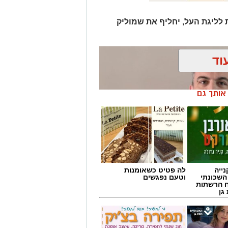
 לליגת העל, יחליף את שמוליק
וד
ן אותך גם
ייה
לה פטיט כשאומנות
השכונתי
וטעם נפגשים
 הרשתות
גן