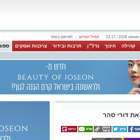
|
המייל האדום
|
לפרסום באתר
קהילה
חינוך
נדל״ן
תרבות ובידור
צרכנות ועסקים
ספור
את דורי סהר