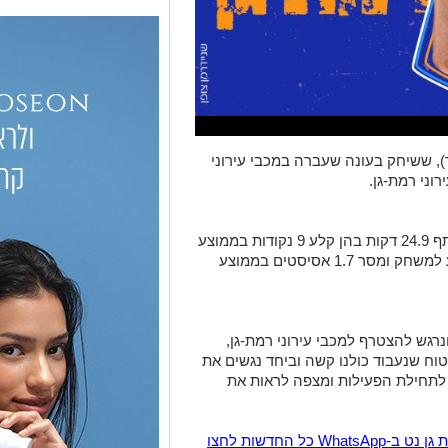
 הצעיר דורי סהר, (23, 1.95 מטר), ששיחק בעונה שעברה במכבי עירוני
וני רמת-גן.
סהר שיחק העונה ב-22 משחקים בהם שותף 24.9 דקות בהן קלע 9 נקודות בממוצע
למשחק, הוריד 4.5 כדורים חוזרים בממוצע למשחק ומסר 1.7 אסיסטים בממוצע
רגש להצטרף למכבי עירוני רמת-גן,
טוח שנעבוד כולנו קשה וביחד נגשים את
 לתחילת הפעילות ומצפה לראות את
הצטרפו לקבוצת החדשות השקטה של רמת גן נט ב-WhatsApp כל החדשות לחצו