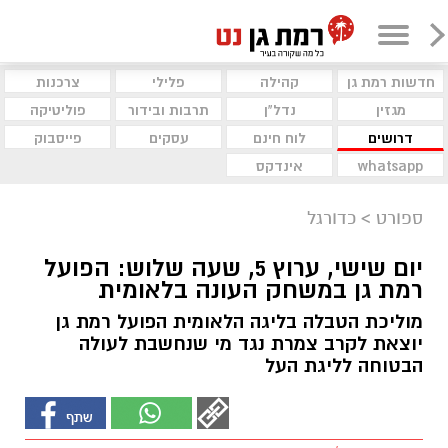
חדשות רמת גן
קהילה
פלילי
צרכנות
מגזין
נדל"ן
תרבות ובידור
פוליטיקה
דרושים
לוח חינם
עסקים
פייסבוק
whatsapp
אינדקס
ספורט
>
כדורגל
יום שישי, ערוץ 5, שעה שלוש: הפועל
רמת גן במשחק העונה בלאומית
מוליכת הטבלה בליגה הלאומית הפועל רמת גן
יוצאת לקרב צמרת נגד מי שנחשבת לעולה
הבטוחה לליגת העל