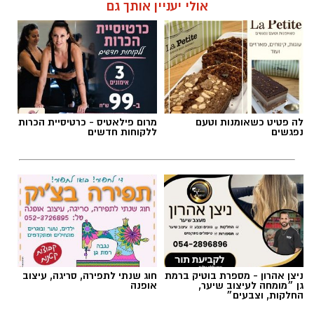
אולי יעניין אותך גם
תגים:
אלעד חסין
,
מכבי רמת גן
לה פטיט כשאומנות וטעם
מרום פילאטיס - כרטיסיית הכרות
נפגשים
ללקוחות חדשים
צילום באדיבות מכבי קבוצת כנען רמת-גן
ניצן אהרון - מספרת בוטיק ברמת
חוג שנתי לתפירה, סריגה, עיצוב
גן ״מומחה לעיצוב שיער,
אופנה
החלקות, וצבעים״
אלעד חסין (46) יאמן בעונת המשחקים הקרובה