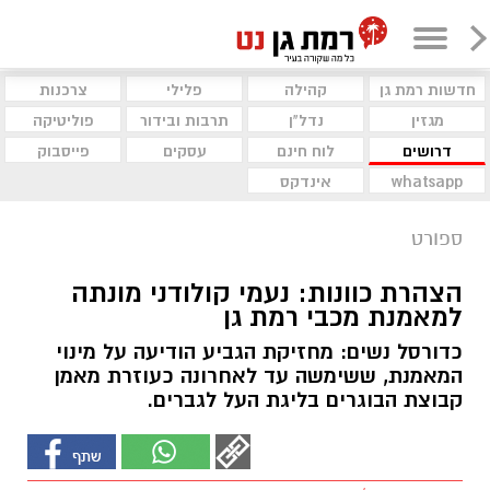
חדשות רמת גן
קהילה
פלילי
צרכנות
מגזין
נדל"ן
תרבות ובידור
פוליטיקה
דרושים
לוח חינם
עסקים
פייסבוק
whatsapp
אינדקס
ספורט
הצהרת כוונות: נעמי קולודני מונתה
למאמנת מכבי רמת גן
כדורסל נשים: מחזיקת הגביע הודיעה על מינוי
המאמנת, ששימשה עד לאחרונה כעוזרת מאמן
קבוצת הבוגרים בליגת העל לגברים.