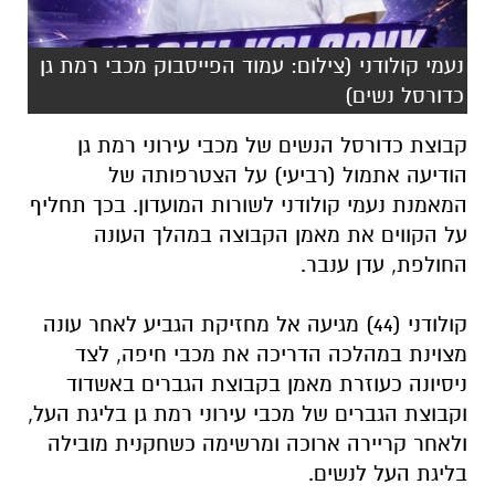
קבוצת כדורסל הנשים של מכבי עירוני רמת גן
הודיעה אתמול (רביעי) על הצטרפותה של
המאמנת נעמי קולודני לשורות המועדון. בכך תחליף
על הקווים את מאמן הקבוצה במהלך העונה
החולפת, עדן ענבר.
קולודני (44) מגיעה אל מחזיקת הגביע לאחר עונה
מצוינת במהלכה הדריכה את מכבי חיפה, לצד
ניסיונה כעוזרת מאמן בקבוצת הגברים באשדוד
וקבוצת הגברים של מכבי עירוני רמת גן בליגת העל,
ולאחר קריירה ארוכה ומרשימה כשחקנית מובילה
בליגת העל לנשים.
יו״ר הקבוצה, אורה גלזר
,
״אנחנו שמחות מאוד על
הצטרפותה של נעמי קולודני למכבי עירוני רמת גן.
נעמי מביאה איתה ניסיון, מנהיגות, הבנה עמוקה