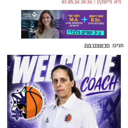
גיא פישקין / 10:36 07.05.26
תגים:
חדשותרמת
נעמי קולודני (צילום: עמוד הפייסבוק מכבי רמת גן
כדורסל נשים)