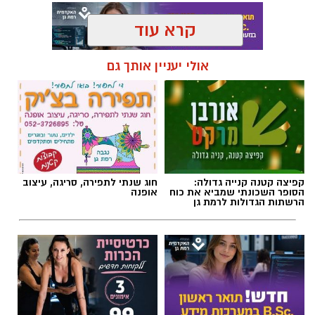
תגים:
אלעד חסין
,
מכבי רמת גן
קפיצה קטנה קנייה גדולה:
חוג שנתי לתפירה, סריגה, עיצוב
הסופר השכונתי שמביא את כוח
אופנה
הרשתות הגדולות לרמת גן
צילום באדיבות מכבי קבוצת כנען רמת-גן
חדש - תואר ראשון במערכות
מרום פילאטיס - כרטיסיית הכרות
מידע בשנתיים בלבד
ללקוחות חדשים
אלעד חסין (46) יאמן בעונת המשחקים הקרובה
2026/2027 את מכבי קבוצת כנען רמת גן, שנפרדה