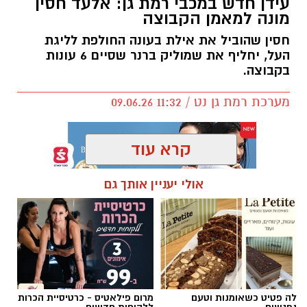
עידן חדש במכבי רמת גן: אלעד חסין
מונה למאמן הקבוצה
חסין שהוביל את אילת בעונה החולפת לליגת
העל, יחליף את שמוליק ברנר שסיים 6 עונות
בקבוצה.
מערכת רמת גן נט / 11:32 09.06.26
קרא עוד
אולי יעניין אותך גם
תגים:
אלעד חסין
,
מכבי רמת גן
לה פטיט כשאומנות וטעם
מרום פילאטיס - כרטיסיית הכרות
נפגשים
ללקוחות חדשים