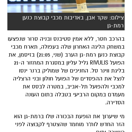
צילום: שקד אבן, באדיבות מכבי קבוצת כנען
רמת-גן
בהרכב חסר, ללא אמין סטיבנס ובניה סרור שנפצעו
במשחק הליגה האחרון שלה בעפולה, תארח מכבי
קבוצת כנען רמת-גן הערב (שני, 21:05) בזיסמן, את
הפועל
RIVULIS גליל עליון במסגרת המחזור ה-21
בליגת ווינר סל. החניכים של שמוליק ברנר ינסו
לנצל את ההפסדים של הפועל חולון ובני הרצליה
למכבי ולהפועל תל-אביב, במטרה לבסס את
מעמדם במקום הרביעי בטבלה בתום העונה
הסדירה.
מי שיערוך את הופעת הבכורה שלו ברמת-גן הוא
הזר החדש לות'ר מוחמד שהצטרף לקבוצה לפני