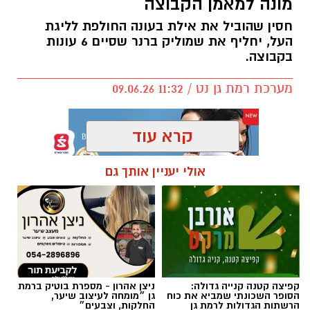
מונה למאמן הקבוצה
חסין שהוביל את אילת בעונה החולפת לליגת
העל, יחליף את שמוליק ברנר שסיים 6 עונות
בקבוצה.
מערכת רמת גן נט / 11:32 09.06.26
קרא עוד
אולי יעניין אותך גם
תגים:
אלעד חסין
,
מכבי רמת גן
קפיצה קטנה קנייה גדולה:
ניצן אהרון - מספרת בוטיק ברמת
הסופר השכונתי שמביא את כוח
גן ״מומחה לעיצוב שיער,
הרשתות הגדולות לרמת גן
החלקות, וצבעים״