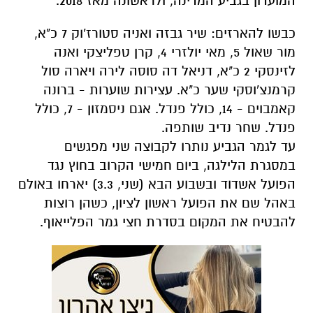
המועדון בגביע המדינה, ולראשונה מאז 2018.
כבשו להארזים: שיר גבזה ואניה סטורז'וק 7 כ"א,
מור שאול 5, מאי יולזרי 4, קרן טפליצקי ואנה
לזינסקי 2 כ"א, דניאל דה סוסה לירה ויארה סול
קרמנצ'וסקי שער כ"א. עצירות שוערות - ברונה
קאמבוים - 14, כולל פנדל. אגם ניסמזון - 7, כולל
פנדל. שחר נדיב שותפה.
עד לגמר הגביע נותרו לקבוצה שני מפגשים
במסגרת הלילגה, ביום חמישי הקרוב בחוץ נגד
הפועל אשדוד ובשבוע הבא (שני, 3.3) יארחו באולם
באהל שם את הפועל ראשון לציון, כשהן רוצות
להבטיח את המקום בסדרת חצי גמר הפלייאוף.