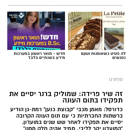
צילום באדיבות מכבי קבוצת כנען רמת-גן
לה פטיט כשאומנות וטעם
חדש - תואר ראשון במערכות
נפגשים
מידע בשנתיים בלבד
אלעד חסין (46) יאמן בעונת המשחקים הקרובה
2026/2027 את מכבי קבוצת כנען רמת גן, שנפרדה
ספורט
משמוליק ברנר שאימן את הקבוצה בשש השנים
האחרונות.
זה שיר פרידה: שמוליק ברנר יסיים את
תפקידו בתום העונה
לחסין ניסיון רב באימון קבוצות בליגת העל בישראל
כדורסל: מאמן מכבי "קבוצת כנען" רמת-גן הודיע
כמאמן ראשי: הוא אימן במכבי חיפה, הפועל חולון,
ברשתות החברתיות כי עם תום העונה הקרובה
מכבי קריית גת, הפועל חיפה (שתי קדנציות) ועירוני
יסיים את תפקידו לאחר שש שנים במועדון.
נס ציונה. בעונת המשחקים האחרונה (2025/2026)
"המועדון יקר לליבי. תמיד אהיה חלק ממנו"