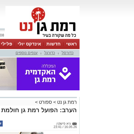
08 אוגוסט 2026 / 01:57
ראשי
חדשות
אינדקס יולי
פלילי
כדורסל
כדורגל
ענפים נוספים
ווטסאפ
|
|
רמת גן נט
>
ספורט
>
הערב: הפועל רמת גן חולמת 
גיא פישקין
16.05.26 / 23:41