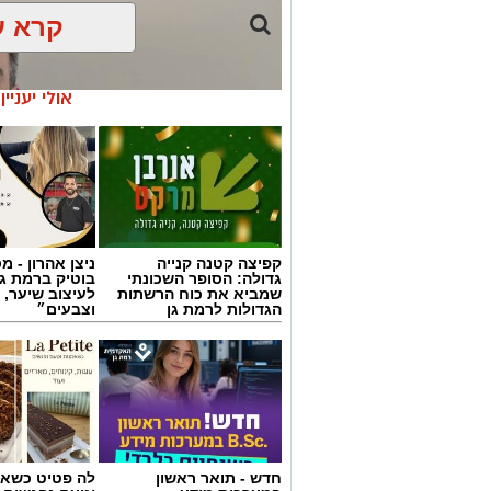
קרא ע
אולי יעניי
קפיצה קטנה קנייה
ניצן אהרון - 
גדולה: הסופר השכונתי
בוטיק ברמת ג
שמביא את כוח הרשתות
לעיצוב שיער, 
הגדולות לרמת גן
וצבעים״
צילום באדיבות מכבי קבוצת כנען רמת-גן
חדש - תואר ראשון
לה פטיט כשאו
רמת גן, שנפרדה משמוליק ברנר שאימן א