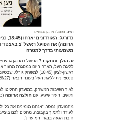
תגים:
הפועל רמת גן גבעתיים
כדורגל: 
אדומה) את הפועל ראשל''צ באצטדיון ר
משמעותי בדרך למטרה
זה הולך ומתקרב?
הפועל רמת-גן גבעתי
לליגת העל, תארח היום במסגרת מחזור אח
ראשון-לציון (18:45) למשחק גו
סנסציונית לליגת העל בעונה הבאה (2026/27).
לאור חשיבות המשחק, במועדון החליטו ל
ותושבי העיר שיגיעו עם
חולצה אדומה
(כניסה מ
מהמועדון נמסר: "אנחנו מזמינים את כל י
לעודד ולתמוך בקבוצה. מחכים לכם ביציע -
חובת הגעה בבגדי המועדון".