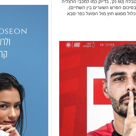
רמת-גן גבעתיים ניצבת כיום במקום ב-2 בטבלה (60 נק', בדיוק כמו למכבי הרצליה
גבעתיים יתרון של 6 שערים בסיכום הפרש השערים בין השתיים).
יכלול מפגש חוץ מול הפועל כפר-סבא