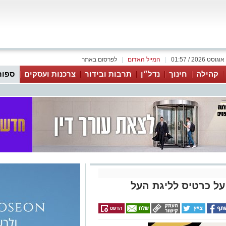
|
המייל האדום
|
לפרסום באתר
קהילה
חינוך
נדל״ן
תרבות ובידור
צרכנות ועסקים
ספור
על כרטיס לליגת העל