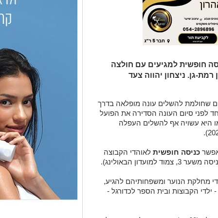
האורדונים יארחו (18:45, כניסה חופשית למגיעים עם חולצה
מת-גן. ניצחון יהווה צעד
ים שחולמת להשלים עונה מופלאה בדרך
ד לפני סיום העונה הסדירה את הפועל
רלי, שבסיומו היא עשויה אף להשלים העפלה
אפשר
כניסה חופשית
לאוהדי הקבוצה
שער 3, צמוד למועדון הבאולינג).
לדי מחלקת הנוער ומשפחותיהם להגיע,
 ילדי הקבוצות ובית הספר לכדורגל -