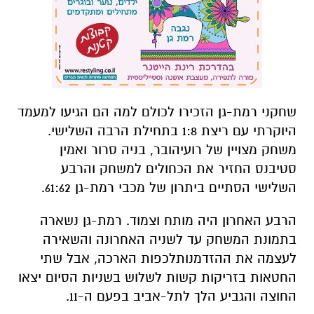
שחקני
רמת
-
גן
הזכירו
לכולם
למה
הם
הגיעו
למעמד
היוקרתי
עם
ריצת
1:8
בתחילת
הרבה
השלישי
.
משחק
מצויין
של
רועי
הובר
,
בניה
סרור
ואמין
סטיבנס
החזיר
את
הכחולים
למשחק
והרבע
השלישי
הסתיים
ביתרון
של
מכבי
רמת
-
גן
61:62.
הרבע
האחרון
היה
מותח
וצמוד
.
רמת
-
גן
נשארה
בתמונת
המשחק
עד
לשניה
האחרונה
והשאירה
לעצמה
את
ההזדמנות
לכפות
הארכה
,
אבל
שתי
החטאות
בזריקות
קשות
לשלוש
בשניות
הסיום
יצאו
החוצה
והגביע
הלך
לתל
-
אביב
בפעם
ה
-11.