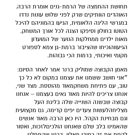
תחושת
ההחמצה
של
הרמת
-
גנים
אומרת
הרבה
.
האוהדים
הוותיקים
שרק
לפני
שלוש
עונות
נדדו
במגרשי
הליגה
הלאומית
,
הגיעו
בהמוניהם
להיכל
הטוטו
בחולון
וסיפקו
הצגה
לכל
אורך
המשחק
.
מאות
ילדים
ממחלקות
הנוער
של
המועדון
הגיעו
והוכיחו
שהציבור
ברמת
-
גן
צמא
לספורט
מקומי
ואיכותי
,
ברמות
הכי
גבוהות
.
מאמן
הקבוצה
שמוליק
ברנר
אמר
לאחר
הסיום
:
״אני
חושב
ששמנו
את
עצמנו
במקום
לא
כל
כך
טוב
,
עם
פתיחת
משחק
מאוד
מהוססת
.
מצד
שני
,
אנחנו
צריכים
להיות
מאוד
גאים
בעצמנו
–
אנחנו
קבוצה
שבשנה
השנייה
שלה
בליגת
העל
מצליחה
לעשות
צעדים
יפים
קדימה
,
גם
מקצועית
וגם
מבחינת
הקהל
.
היו
כאן
הרבה
מאוד
אנשים
שהאמינו
בלב
שלם
שאנחנו
הולכים
לזכות
,
ואסור
לקחת
את
זה
כמובן
מאליו
.
ברגע
שהתחלנו