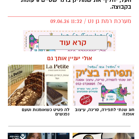
העל, יחליף את שמוליק ברנר שסיים 6 עונות
בקבוצה.
מערכת רמת גן נט / 11:32 09.06.26
קרא עוד
אולי יעניין אותך גם
תגים:
אלעד חסין
,
מכבי רמת גן
חוג שנתי לתפירה, סריגה, עיצוב
לה פטיט כשאומנות וטעם
אופנה
נפגשים