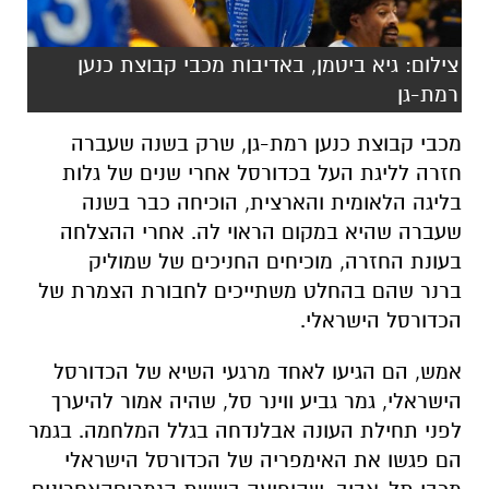
צילום: גיא ביטמן, באדיבות מכבי קבוצת כנען
רמת-גן
מכבי
קבוצת
כנען
רמת
-
גן
,
שרק
בשנה
שעברה
חזרה
לליגת
העל
בכדורסל
אחרי
שנים
של
גלות
בליגה
הלאומית
והארצית
,
הוכיחה
כבר
בשנה
שעברה
שהיא
במקום
הראוי
לה
.
אחרי
ההצלחה
בעונת
החזרה
,
מוכיחים
החניכים
של
שמוליק
ברנר
שהם
בהחלט
משתייכים
לחבורת
הצמרת
של
הכדורסל
הישראלי
.
אמש
,
הם
הגיעו
לאחד
מרגעי
השיא
של
הכדורסל
הישראלי
,
גמר
גביע
ווינר
סל
,
שהיה
אמור
להיערך
לפני
תחילת
העונה
אבל
נדחה
בגלל
המלחמה
.
בגמר
הם
פגשו
את
האימפריה
של
הכדורסל
הישראלי