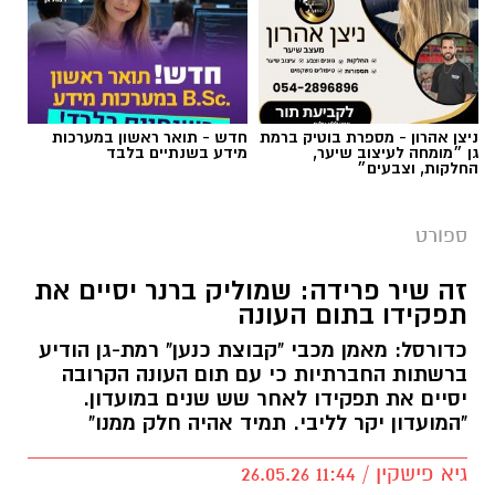
צילום באדיבות מכבי קבוצת כנען רמת-גן
ניצן אהרון - מספרת בוטיק ברמת
חדש - תואר ראשון במערכות
גן ״מומחה לעיצוב שיער,
מידע בשנתיים בלבד
החלקות, וצבעים״
אלעד חסין (46) יאמן בעונת המשחקים הקרובה
2026/2027 את מכבי קבוצת כנען רמת גן, שנפרדה
ספורט
משמוליק ברנר שאימן את הקבוצה בשש השנים
האחרונות.
זה שיר פרידה: שמוליק ברנר יסיים את
תפקידו בתום העונה
לחסין ניסיון רב באימון קבוצות בליגת העל בישראל
כדורסל: מאמן מכבי "קבוצת כנען" רמת-גן הודיע
כמאמן ראשי: הוא אימן במכבי חיפה, הפועל חולון,
ברשתות החברתיות כי עם תום העונה הקרובה
מכבי קריית גת, הפועל חיפה (שתי קדנציות) ועירוני
יסיים את תפקידו לאחר שש שנים במועדון.
נס ציונה. בעונת המשחקים האחרונה (2025/2026)
"המועדון יקר לליבי. תמיד אהיה חלק ממנו"
העלה את הפועל אילת לליגת העל מהמקום
גיא פישקין / 11:44 26.05.26
הראשון.