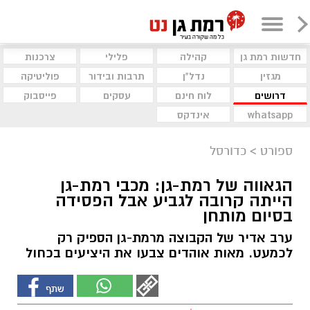
חדשות רמת גן
קהילה
פלילי
צרכנות
מגזין
נדל"ן
תרבות ובידור
פוליטיקה
דרושים
לוח חינם
עסקים
פייסבוק
whatsapp
אינדקס
ספורט
>
כדורסל
הגאווה של רמת-גן: מכבי רמת-גן
הייתה קרובה לגביע אבל הפסידה
בסיום מותחן
ערב אדיר של הקבוצה מרמת-גן הספיק רק
לכמעט. מאות אוהדים צבעו את היציעים בכחול