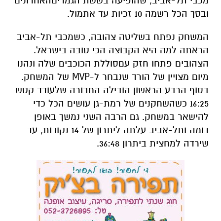
מכבי
תל
-
אביב
,
שהופיעה
בששת
הגמרים
האחרונים
ובסך
הכל
רשמה
10
זכיות
עד
אתמול
.
המשחק
נפתח
בשליטה
צהובה
,
כשמכבי
תל
-
אביב
הראתה
למה
היא
הקבוצה
הכי
טובה
בישראל
.
הצהובים
פתחו
חזק
עם
סוללת
הכוכבים
שלה
ונהנו
מיום
מצויין
של
הורד
שנבחר
ל
-MVP
של
המשחק
.
בסוף
הרבע
הראשון
הובילה
החבורה
של
עודד
קטש
16:25
כשהשחקנים
של
רמת
-
גן
עושים
הכל
כדי
להישאר
במשחק
.
גם
הרבה
השני
נמשך
באופן
דומה
ותל
-
אביב
עלתה
ליתרון
של
14
נקודות
,
עד
שירדה
למחצית
ביתרון
36:48.