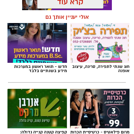
קרא עוד
אולי יעניין אותך גם
תגים:
אלעד חסין
,
מכבי רמת גן
חוג שנתי לתפירה, סריגה, עיצוב
חדש - תואר ראשון במערכות
אופנה
מידע בשנתיים בלבד
צילום באדיבות מכבי קבוצת כנען רמת-גן
מרום פילאטיס - כרטיסיית הכרות
קפיצה קטנה קנייה גדולה: