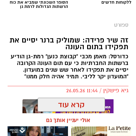
ללקוחות חדשים
הסופר השכונתי שמביא את כוח
הרשתות הגדולות לרמת גן
אלעד חסין (46) יאמן בעונת המשחקים הקרובה
2026/2027 את מכבי קבוצת כנען רמת גן, שנפרדה
ספורט
משמוליק ברנר שאימן את הקבוצה בשש השנים
האחרונות.
זה שיר פרידה: שמוליק ברנר יסיים את
תפקידו בתום העונה
לחסין ניסיון רב באימון קבוצות בליגת העל בישראל
כדורסל: מאמן מכבי "קבוצת כנען" רמת-גן הודיע
כמאמן ראשי: הוא אימן במכבי חיפה, הפועל חולון,
ברשתות החברתיות כי עם תום העונה הקרובה
מכבי קריית גת, הפועל חיפה (שתי קדנציות) ועירוני
יסיים את תפקידו לאחר שש שנים במועדון.
נס ציונה. בעונת המשחקים האחרונה (2025/2026)
"המועדון יקר לליבי. תמיד אהיה חלק ממנו"
העלה את הפועל אילת לליגת העל מהמקום
גיא פישקין / 11:44 26.05.26
הראשון.
קרא עוד
עוד קודם לכן, לפני 21 שנים, בעונת 2004/2005
שימש חסין כעוזרו של פיני גרשון במכבי תל אביב,
אולי יעניין אותך גם
עונה בה זכתה הקבוצה ביורוליג (במוסקבה),
הוכתרה לאלופת המדינה וזכתה בגביע המדינה