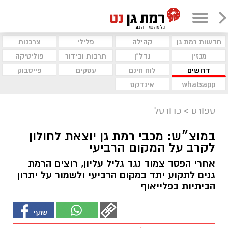
חדשות רמת גן
קהילה
פלילי
צרכנות
מגזין
נדל"ן
תרבות ובידור
פוליטיקה
דרושים
לוח חינם
עסקים
פייסבוק
whatsapp
אינדקס
ספורט
>
כדורסל
במוצ״ש: מכבי רמת גן יוצאת לחולון
לקרב על המקום הרביעי
אחרי הפסד צמוד נגד גליל עליון, רוצים הרמת
גנים לתקוע יתד במקום הרביעי ולשמור על יתרון
הביתיות בפלייאוף