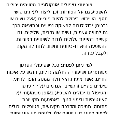
·
פוריות:
טיפולים אונקולוגיים מסוימים יכולים
להשפיע גם על הפוריות, וכך ליצור לעיתים קושי
נוסף. השיבוש ביכולת להיות פוריים (אצל נשים או
גברים) יכול לגרום למצוקה נפשית וכתוצאה מכך
גם לחוויה עצמית, נשית או גברית, שלילית. גם
קשיים במיניות עלולים לגרום לשינויים בפוריות.
ההשפעה היא דו-כיוונית וחשוב לתת לה מקום
ולקבל עזרה.
·
למי ניתן לפנות:
ככל שטיפולי הסרטן
משתפרים ושיעורי ההחלמה גדלים, הדגש על איכות
החיים, אשר מיניות היא חלק ממנה, הופך לחיוני.
שינויים פיזיים ורגשיים הנגרמים על ידי סרטן
והטיפול בו יכולים להשפיע באופן משמעותי על
האינטימיות ודימוי הגוף. באמצעות תקשורת
פתוחה, תמיכה והדרכה מקצועית, מטופלים יכולים
ללמוד לנווט בין שינויים אלו, ולטפח חיי אינטימיות