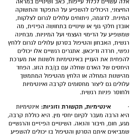
אלה עשויים לכלול עייפות, כאב ושינויים במראה
החיצוני, היכולים להשפיע על התפקוד והתשוקה
המינית. לדוגמה, ניתוחים עלולים לגרום לצלקות,
אובדן חלקי גוף או שינויים בתחושה הפיזית, מה
שמשפיע על הדימוי העצמי ועל המיניות. מבחינה
רגשית, האבחון והטיפול בסרטן עלולים לגרום ללחץ
נפשי, חרדה ודיכאון. אתגרים רגשיים אלו יכולים
להפחית את העניין באינטימיות ולשנות את מערכת
היחסים של האדם שחלה עם בן/בת הזוג. הפחד
מהישנות המחלה או הלחץ מהטיפול המתמשך
עלולים גם ליצור מחסומים לקרבה ואינטימיות
ולחוסר פניות רגשית.
·
אינטימיות, תקשורת וזוגיות:
אינטימיות
היא הרבה מעבר לקיום יחסי מין. היא כוללת קרבה,
מגע, חום, חיבור והנאה. השינויים הפיזיים והרגשיים
שמביאים איתם הסרטן והטיפול בו יכולים להשפיע