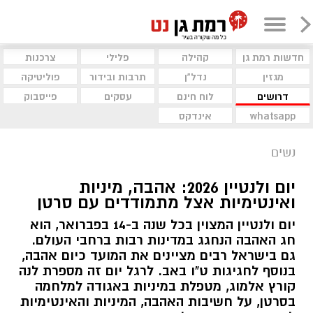
חדשות רמת גן
קהילה
פלילי
צרכנות
מגזין
נדל"ן
תרבות ובידור
פוליטיקה
דרושים
לוח חינם
עסקים
פייסבוק
whatsapp
אינדקס
נשים
יום ולנטיין 2026: אהבה, מיניות
ואינטימיות אצל מתמודדים עם סרטן
יום ולנטיין המצוין בכל שנה ב-14 בפברואר, הוא
חג האהבה הנחגג במדינות רבות ברחבי העולם.
גם בישראל רבים מציינים את המועד כיום אהבה,
בנוסף לחגיגות ט"ו באב. לרגל יום זה מספרת לנה
קורץ אלמוג, מטפלת במיניות באגודה למלחמה
בסרטן, על חשיבות האהבה, המיניות והאינטימיות