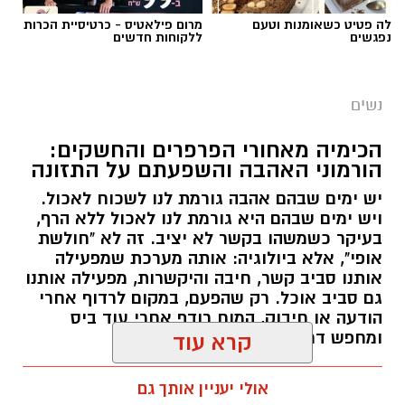
לה פטיט כשאומנות וטעם
מרום פילאטיס - כרטיסיית הכרות
נפגשים
ללקוחות חדשים
נשים
הכימיה מאחורי הפרפרים והחשקים:
הורמוני האהבה והשפעתם על התזונה
יש ימים שבהם אהבה גורמת לנו לשכוח לאכול.
ויש ימים שבהם היא גורמת לנו לאכול ללא הרף,
בעיקר כשמשהו בקשר לא יציב. זה לא "חולשת
אופי", אלא ביולוגיה: אותה מערכת שמפעילה
אותנו סביב קשר, חיבה והיקשרות, מפעילה אותנו
גם סביב אוכל. רק שהפעם, במקום לרדוף אחרי
הודעה או חיבוק, המוח רודף אחרי עוד ביס
ומחפש דרך מהירה להירגע.
קרא עוד
אלדה נתנאל / 09:38 23.07.26
אולי יעניין אותך גם