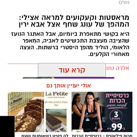
נשים
צילום יחצ
מראסטות וקעקועים למראה אצילי:
המהפך של עונג שחף אצל אבא ירין
לכבוד טו באב ביקשנו מ
ורוניקה מייזלר, דיאטנית
קלינית בשיטת
NLP
ויועצת לחברת הרבלייף,
היא בקושי מתאפרת ביומיום, אבל האתגר הנועז
שהציבה מעצבת התכשיטים לאביה, המאפר
לעשות סדר בכימיה שמאחורי הפרפרים והחשקים,
הלאומי, הוליד מהפך היסטרי ברשתות. הצצה
ובעיקר להבין למה לפעמים אנחנו לא רעבים
מאחורי הקלעים.
לאוכל, אלא למשהו הרבה יותר עמוק ובסיסי.
אלדה נתנאל / 09:19 08.07.26
קרא עוד
אולי יעניין אותך גם
תגים:
המהפך של עונג שחף אצל אבא ירין